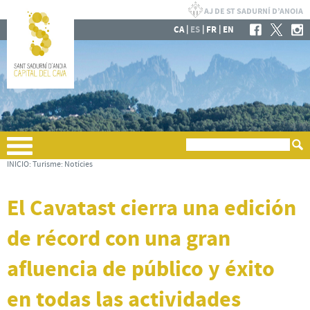
|
|
|
CA
ES
FR
EN
INICIO
:
Turisme
:
Notícies
El Cavatast cierra una edición
de récord con una gran
afluencia de público y éxito
en todas las actividades