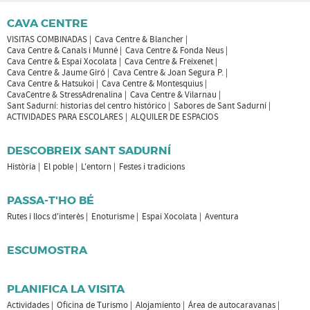
CAVA CENTRE
VISITAS COMBINADAS
Cava Centre & Blancher
Cava Centre & Canals i Munné
Cava Centre & Fonda Neus
Cava Centre & Espai Xocolata
Cava Centre & Freixenet
Cava Centre & Jaume Giró
Cava Centre & Joan Segura P.
Cava Centre & Hatsukoi
Cava Centre & Montesquius
CavaCentre & StressAdrenalina
Cava Centre & Vilarnau
Sant Sadurní: historias del centro histórico
Sabores de Sant Sadurní
ACTIVIDADES PARA ESCOLARES
ALQUILER DE ESPACIOS
DESCOBREIX SANT SADURNÍ
Història
El poble
L'entorn
Festes i tradicions
PASSA-T'HO BÉ
Rutes i llocs d'interès
Enoturisme
Espai Xocolata
Aventura
ESCUMOSTRA
PLANIFICA LA VISITA
Actividades
Oficina de Turismo
Alojamiento
Área de autocaravanas