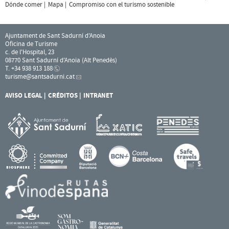
Dónde comer
Mapa
Compromiso con el turismo sostenible
Ajuntament de Sant Sadurní d'Anoia
Oficina de Turisme
c. de l'Hospital, 23
08770 Sant Sadurní d'Anoia (Alt Penedès)
T. +34 938 913 188
turisme
@santsadurni.cat
AVISO LEGAL
CRÉDITOS
INTRANET