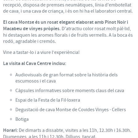
recepció, disposa de premses neumàtiques, línia d'embotellat
de cava, i una cava de criança, i és on hi ha el laboratori central.
El cava Montse és un rosat elegant elaborat amb Pinot Noir i
Macabeu de vinyes pròpies
. D'atractiu color rosat molt pàl·lid,
hi destaquen les aromes florals i de fruits vermells. A la boca és
rodó, agradable i cremós.
Vine a tastar-lo i a viure l’experiència!
La visita al Cava Centre inclou
:
Audiovisuals de gran format sobre la història dels
escumosos i el cava
Càpsules informatives sobre moments claus del cava
Espai de la Festa de la Fil·loxera
Degustació de cava Montse de Covides Vinyes · Cellers
Botiga
Horari
: De dimarts a dissabte, visites a les 11h, 12.30h i 16.30h.
Diumenges, a les 11h i 12.30h. Dilluns, tancat.