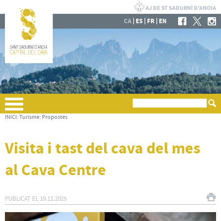
|
|
|
CA
ES
FR
EN
INICI
:
Turisme
:
Propostes
Visita i tast del cava del mes
al Cava Centre
PUBLICAT EL
19.11.2025