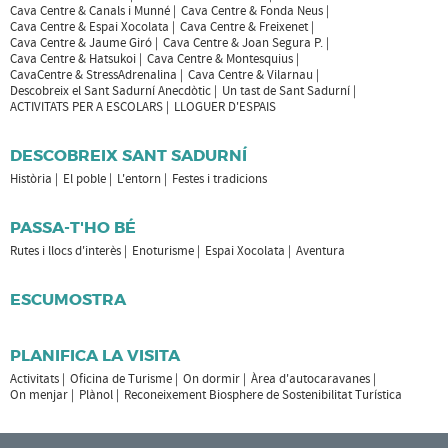
Cava Centre & Canals i Munné
Cava Centre & Fonda Neus
Cava Centre & Espai Xocolata
Cava Centre & Freixenet
Cava Centre & Jaume Giró
Cava Centre & Joan Segura P.
Cava Centre & Hatsukoi
Cava Centre & Montesquius
CavaCentre & StressAdrenalina
Cava Centre & Vilarnau
Descobreix el Sant Sadurní Anecdòtic
Un tast de Sant Sadurní
ACTIVITATS PER A ESCOLARS
LLOGUER D'ESPAIS
DESCOBREIX SANT SADURNÍ
Història
El poble
L'entorn
Festes i tradicions
PASSA-T'HO BÉ
Rutes i llocs d'interès
Enoturisme
Espai Xocolata
Aventura
ESCUMOSTRA
PLANIFICA LA VISITA
Activitats
Oficina de Turisme
On dormir
Àrea d'autocaravanes
On menjar
Plànol
Reconeixement Biosphere de Sostenibilitat Turística