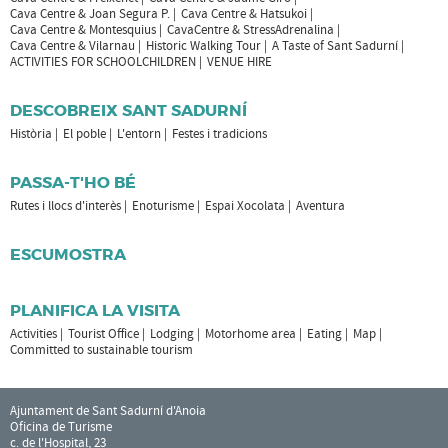
Cava Centre & Joan Segura P.
Cava Centre & Hatsukoi
Cava Centre & Montesquius
CavaCentre & StressAdrenalina
Cava Centre & Vilarnau
Historic Walking Tour
A Taste of Sant Sadurní
ACTIVITIES FOR SCHOOLCHILDREN
VENUE HIRE
DESCOBREIX SANT SADURNÍ
Història
El poble
L'entorn
Festes i tradicions
PASSA-T'HO BÉ
Rutes i llocs d'interès
Enoturisme
Espai Xocolata
Aventura
ESCUMOSTRA
PLANIFICA LA VISITA
Activities
Tourist Office
Lodging
Motorhome area
Eating
Map
Committed to sustainable tourism
Ajuntament de Sant Sadurní d'Anoia
Oficina de Turisme
c. de l'Hospital, 23