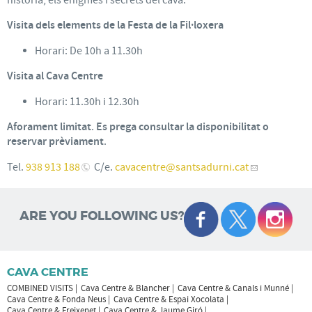
Visita dels elements de la Festa de la Fil·loxera
Horari: De 10h a 11.30h
Visita al Cava Centre
Horari: 11.30h i 12.30h
Aforament limitat
.
Es prega consultar la disponibilitat o
reservar prèviament
.
Tel.
938 913 188
C/e.
cavacentre
@santsadurni.cat
ARE YOU FOLLOWING US?
CAVA CENTRE
COMBINED VISITS
Cava Centre & Blancher
Cava Centre & Canals i Munné
Cava Centre & Fonda Neus
Cava Centre & Espai Xocolata
Cava Centre & Freixenet
Cava Centre & Jaume Giró