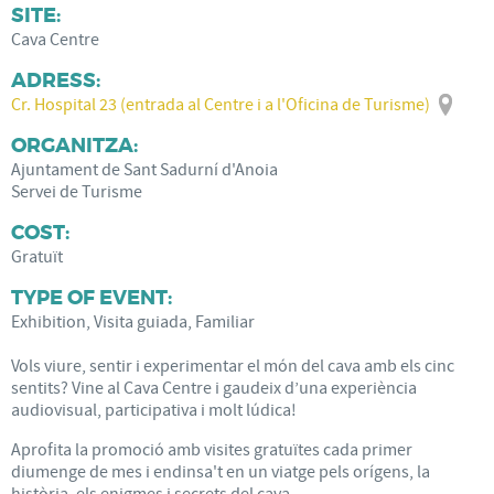
SITE:
Cava Centre
ADRESS:
Cr. Hospital 23 (entrada al Centre i a l'Oficina de Turisme)
ORGANITZA:
Ajuntament de Sant Sadurní d'Anoia
Servei de Turisme
COST:
Gratuït
TYPE OF EVENT:
Exhibition, Visita guiada, Familiar
Vols viure, sentir i experimentar el món del cava amb els cinc
sentits? Vine al Cava Centre i gaudeix d’una experiència
audiovisual, participativa i molt lúdica!
Aprofita la promoció amb visites gratuïtes cada primer
diumenge de mes i endinsa't en un viatge pels orígens, la
història, els enigmes i secrets del cava.