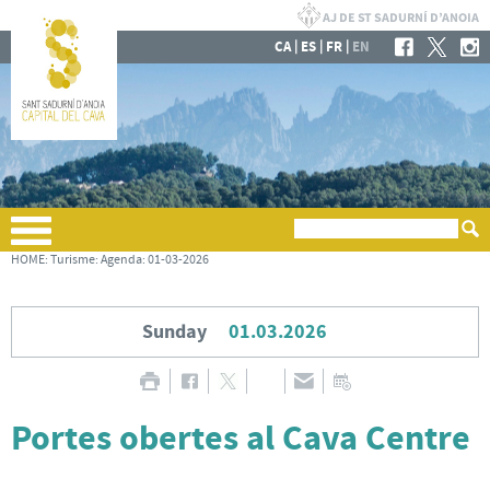
|
|
|
CA
ES
FR
EN
HOME
:
Turisme
:
Agenda
:
01-03-2026
Sunday
01.03.2026
Portes obertes al Cava Centre