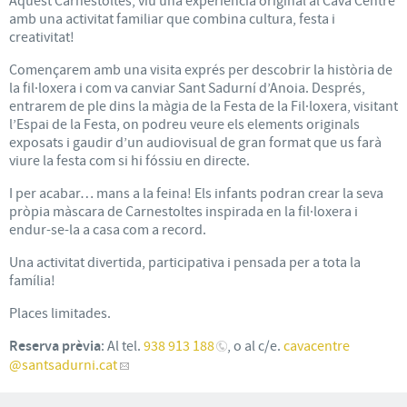
Aquest Carnestoltes, viu una experiència original al Cava Centre
amb una activitat familiar que combina cultura, festa i
creativitat!
Començarem amb una visita exprés per descobrir la història de
la fil·loxera i com va canviar Sant Sadurní d’Anoia. Després,
entrarem de ple dins la màgia de la Festa de la Fil·loxera, visitant
l’Espai de la Festa, on podreu veure els elements originals
exposats i gaudir d’un audiovisual de gran format que us farà
viure la festa com si hi fóssiu en directe.
I per acabar… mans a la feina! Els infants podran crear la seva
pròpia màscara de Carnestoltes inspirada en la fil·loxera i
endur-se-la a casa com a record.
Una activitat divertida, participativa i pensada per a tota la
família!
Places limitades.
Reserva prèvia
: Al tel.
938 913 188
, o al c/e.
cavacentre
@santsadurni.cat