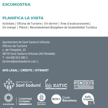
ESCUMOSTRA
PLANIFICA LA VISITA
Activitats
Oficina de Turisme
On dormir
Àrea d'autocaravanes
On menjar
Plànol
Reconeixement Biosphere de Sostenibilitat Turística
Ajuntament de Sant Sadurní d'Anoia
Oficina de Turisme
c. de l'Hospital, 23
08770 Sant Sadurní d'Anoia (Alt Penedès)
T. +34 938 913 188
turisme
@santsadurni.cat
AVÍS LEGAL
CRÈDITS
INTRANET