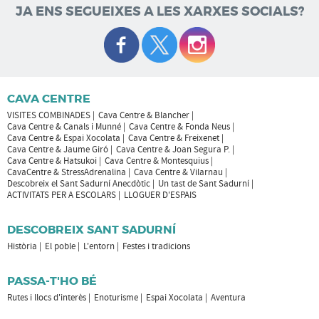
JA ENS SEGUEIXES A LES XARXES SOCIALS?
CAVA CENTRE
VISITES COMBINADES
Cava Centre & Blancher
Cava Centre & Canals i Munné
Cava Centre & Fonda Neus
Cava Centre & Espai Xocolata
Cava Centre & Freixenet
Cava Centre & Jaume Giró
Cava Centre & Joan Segura P.
Cava Centre & Hatsukoi
Cava Centre & Montesquius
CavaCentre & StressAdrenalina
Cava Centre & Vilarnau
Descobreix el Sant Sadurní Anecdòtic
Un tast de Sant Sadurní
ACTIVITATS PER A ESCOLARS
LLOGUER D'ESPAIS
DESCOBREIX SANT SADURNÍ
Història
El poble
L'entorn
Festes i tradicions
PASSA-T'HO BÉ
Rutes i llocs d'interès
Enoturisme
Espai Xocolata
Aventura