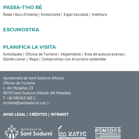
PASSA-T'HO BÉ
Rutes i llocs d'interès
Enoturisme
Espai Xocolata
Aventura
ESCUMOSTRA
PLANIFICA LA VISITA
Actividades
Oficina de Turismo
Alojamiento
Área de autocaravanas
Dónde comer
Mapa
Compromiso con el turismo sostenible
Ajuntament de Sant Sadurní d'Anoia
Oficina de Turisme
c. de l'Hospital, 23
08770 Sant Sadurní d'Anoia (Alt Penedès)
T. +34 938 913 188
turisme
@santsadurni.cat
AVISO LEGAL
CRÉDITOS
INTRANET