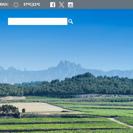
AVUI:
37ºC
|
21ºC