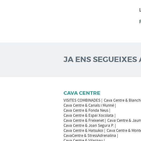
JA ENS SEGUEIXES 
CAVA CENTRE
VISITES COMBINADES
Cava Centre & Blanch
Cava Centre & Canals i Munné
Cava Centre & Fonda Neus
Cava Centre & Espai Xocolata
Cava Centre & Freixenet
Cava Centre & Jaum
Cava Centre & Joan Segura P.
Cava Centre & Hatsukoi
Cava Centre & Mont
CavaCentre & StressAdrenalina
Cava Centre & Vilarnau