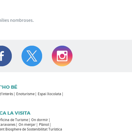
amílies nombroses.
T'HO BÉ
 d'interès
Enoturisme
Espai Xocolata
CA LA VISITA
ficina de Turisme
On dormir
caravanes
On menjar
Plànol
t Biosphere de Sostenibilitat Turística