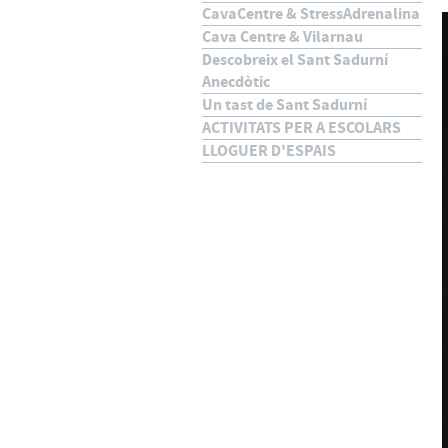
CavaCentre & StressAdrenalina
Cava Centre & Vilarnau
Descobreix el Sant Sadurní
Anecdòtic
Un tast de Sant Sadurní
ACTIVITATS PER A ESCOLARS
LLOGUER D'ESPAIS