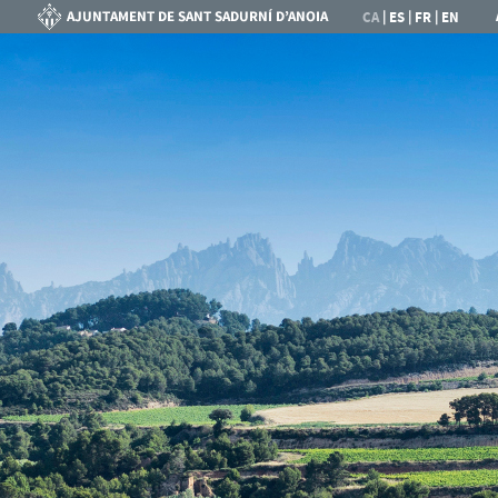
|
|
|
CA
ES
FR
EN