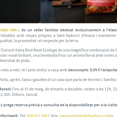
Celler Vell
és un celler familiar dedicat exclusivament a l’elab
Treballen amb vinyes pròpies a Sant Sadurní d’Anoia i mantenen 
qualitat, la proximitat i el respecte per la terra.
L’Estruch Extra Brut Rosé Ecològic és una magnífica combinació de G
color rosat brillant, una bombolla fina i un aroma floral amb notes af
diversitat de plats.
A més a més, te’l pots endur a casa amb
descompte
:
9,05 € l’ampoll
Visita, aprèn, tasta i gaudeix d’un cava que parla de territori, família 
Horari:
Fins al 31 de maig, de dimarts a dissabte, visites a les 11h, 1
12.30h. Dilluns, tancat.
Es prega reserva prèvia o consulta de la disponibilitat per a la visita
Informació
: Tel.
938 913 188
A/e.
cavacentre
@santsadurni.cat