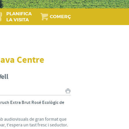
PLANIFICA
COMERÇ
LA VISITA
 Cava Centre
ell
ruch Extra Brut Rosé Ecològic de
amb audiovisuals de gran format que
bar, t’espera un tast fresc i seductor.