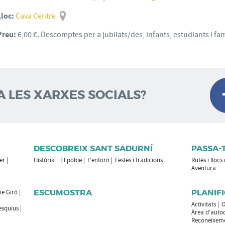
Lloc:
Cava Centre
Preu:
6,00 €. Descomptes per a jubilats/des, infants, estudiants i f
A LES XARXES SOCIALS?
DESCOBREIX SANT SADURNÍ
PASSA-
er
Història
El poble
L'entorn
Festes i tradicions
Rutes i llocs
Aventura
ESCUMOSTRA
PLANIFI
e Giró
Activitats
O
esquius
Àrea d'auto
Reconeixemen