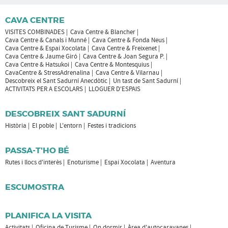
CAVA CENTRE
VISITES COMBINADES
Cava Centre & Blancher
Cava Centre & Canals i Munné
Cava Centre & Fonda Neus
Cava Centre & Espai Xocolata
Cava Centre & Freixenet
Cava Centre & Jaume Giró
Cava Centre & Joan Segura P.
Cava Centre & Hatsukoi
Cava Centre & Montesquius
CavaCentre & StressAdrenalina
Cava Centre & Vilarnau
Descobreix el Sant Sadurní Anecdòtic
Un tast de Sant Sadurní
ACTIVITATS PER A ESCOLARS
LLOGUER D'ESPAIS
DESCOBREIX SANT SADURNÍ
Història
El poble
L'entorn
Festes i tradicions
PASSA-T'HO BÉ
Rutes i llocs d'interès
Enoturisme
Espai Xocolata
Aventura
ESCUMOSTRA
PLANIFICA LA VISITA
Activitats
Oficina de Turisme
On dormir
Àrea d'autocaravanes