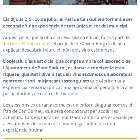
Els dijous 2
,
9 i 16 de juliol
,
el Pati de Can Guineu tornarà a ser
escenari d'una experiència de tast única al cor del municipi
.
Aquest cicle, que arriba a la seva sisena edició, forma part de
Territori Efervescent
, el projecte de Xavier Roig dedicat a
explicar, descobrir i viure el món dels vins escumosos.
L’objectiu d’aquest cicle
,
que compta amb la col·laboració de
l'Ajuntament de Sant Sadurní
,
és donar a conèixer la gran
riquesa
,
qualitat i diversitat dels vins escumosos elaborats al
nostre territori
,
mitjançant tastos guiats
que oferiran una
experiència sensorial única i una aproximació pedagògica a les
particularitats de cada estil i varietat.
Les sessions es duran a terme en un entorn singular com és el
Pati de Can Guineu, que serà condicionat per acollir les
activitats. Tots els tastos es realitzaran amb copes especials per
a escumosos de la marca Lehmann, garantint així una
experiència òptima.