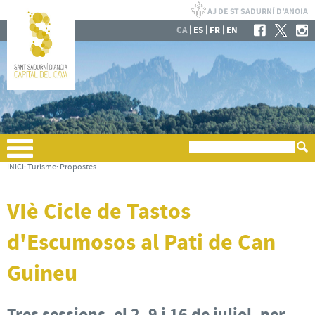
|
|
|
CA
ES
FR
EN
INICI
:
Turisme
:
Propostes
VIè Cicle de Tastos
d'Escumosos al Pati de Can
Guineu