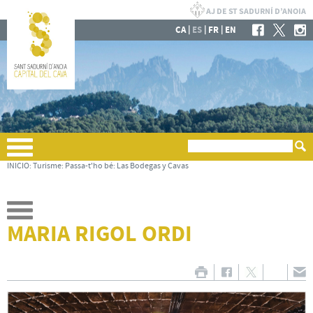
|
|
|
CA
ES
FR
EN
INICIO
:
Turisme
:
Passa-t'ho bé
:
Las Bodegas y Cavas
MARIA RIGOL ORDI