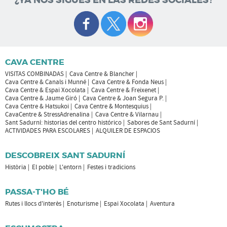
CAVA CENTRE
VISITAS COMBINADAS
Cava Centre & Blancher
Cava Centre & Canals i Munné
Cava Centre & Fonda Neus
Cava Centre & Espai Xocolata
Cava Centre & Freixenet
Cava Centre & Jaume Giró
Cava Centre & Joan Segura P.
Cava Centre & Hatsukoi
Cava Centre & Montesquius
CavaCentre & StressAdrenalina
Cava Centre & Vilarnau
Sant Sadurní: historias del centro histórico
Sabores de Sant Sadurní
ACTIVIDADES PARA ESCOLARES
ALQUILER DE ESPACIOS
DESCOBREIX SANT SADURNÍ
Història
El poble
L'entorn
Festes i tradicions
PASSA-T'HO BÉ
Rutes i llocs d'interès
Enoturisme
Espai Xocolata
Aventura