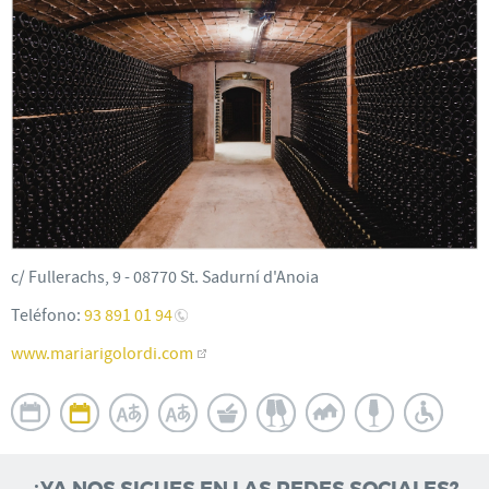
c/ Fullerachs, 9 - 08770 St. Sadurní d'Anoia
Teléfono:
93 891 01 94
www.mariarigolordi.com
¿YA NOS SIGUES EN LAS REDES SOCIALES?