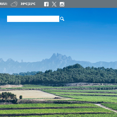
AVUI:
39ºC
|
21ºC