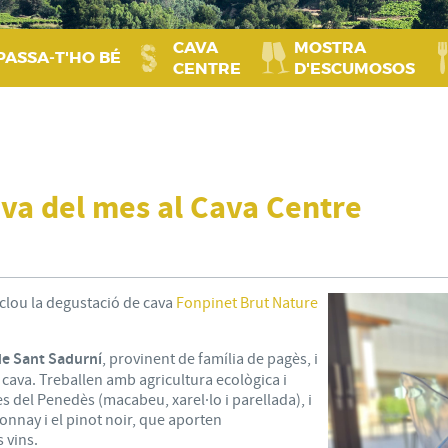
CAVA
MOSTRA
PASSA‑T'HO BÉ
CENTRE
D'ESCUMOSOS
cava del mes al Cava Centre
nclou la degustació de cava
Fonpinet Brut Nature
de Sant Sadurní
, provinent de família de pagès, i
cava. Treballen amb agricultura ecològica i
 del Penedès (macabeu, xarel·lo i parellada), i
nnay i el pinot noir, que aporten
 vins.