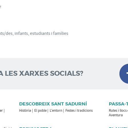
e
ts/des, infants, estudiants i famílies
A LES XARXES SOCIALS?
DESCOBREIX SANT SADURNÍ
PASSA-
er
Història
El poble
L'entorn
Festes i tradicions
Rutes i llocs
Aventura