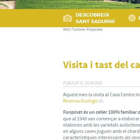
DESCOBREIX
SANT SADURNÍ
INICI
:
Turisme
:
Propostes
Visita i tast del 
PUBLICAT EL
22.09.2025
Aquest mes la visita al Cava Centre i
Reserva Ecològic
.
Fonpinet és un celler 100% familiar 
que al 1948 van començar a elaborar 
elaboren amb les varietats autòctones
en alguns caves juguen amb el chardo
característiques interessants als seus