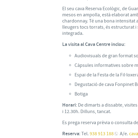
El seu cava Reserva Ecològic, de Gu
mesos en ampolla, està elaborat amb 
chardonnay. Té una bona intensitat 
lleugers tocs torrats, és estructurat 
integrada.
La visita al Cava Centre inclou
:
Audiovisuals de gran format so
Càpsules informatives sobre m
Espai de la Festa de la Fil·loxer
Degustació de cava Fonpinet B
Botiga
Horari
: De dimarts a dissabte, visite
i 12.30h. Dilluns, tancat.
Es prega reserva prèvia o consulta de l
Reserva
: Tel.
938 913 188
A/e.
cav