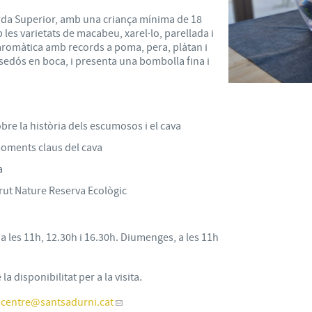
arda Superior, amb una criança mínima de 18
les varietats de macabeu, xarel·lo, parellada i
aromàtica amb records a poma, pera, plàtan i
i sedós en boca, i presenta una bombolla fina i
bre la història dels escumosos i el cava
oments claus del cava
a
rut Nature Reserva Ecològic
s a les 11h, 12.30h i 16.30h. Diumenges, a les 11h
a disponibilitat per a la visita.
acentre
@santsadurni.cat