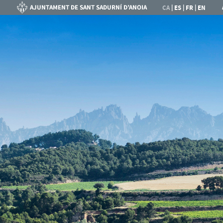
|
|
|
CA
ES
FR
EN