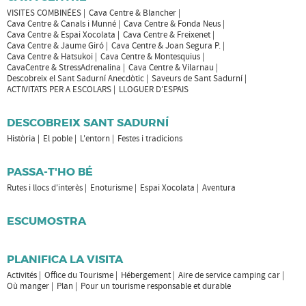
VISITES COMBINÉES
Cava Centre & Blancher
Cava Centre & Canals i Munné
Cava Centre & Fonda Neus
Cava Centre & Espai Xocolata
Cava Centre & Freixenet
Cava Centre & Jaume Giró
Cava Centre & Joan Segura P.
Cava Centre & Hatsukoi
Cava Centre & Montesquius
CavaCentre & StressAdrenalina
Cava Centre & Vilarnau
Descobreix el Sant Sadurní Anecdòtic
Saveurs de Sant Sadurní
ACTIVITATS PER A ESCOLARS
LLOGUER D'ESPAIS
DESCOBREIX SANT SADURNÍ
Història
El poble
L'entorn
Festes i tradicions
PASSA-T'HO BÉ
Rutes i llocs d'interès
Enoturisme
Espai Xocolata
Aventura
ESCUMOSTRA
PLANIFICA LA VISITA
Activités
Office du Tourisme
Hébergement
Aire de service camping car
Où manger
Plan
Pour un tourisme responsable et durable