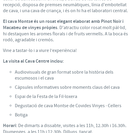
recepció, disposa de premses neumàtiques, línia d'embotellat
de cava, i una cava de criança, i és on hi ha el laboratori central.
El cava Montse és un rosat elegant elaborat amb Pinot Noir i
Macabeu de vinyes pròpies
. D'atractiu color rosat molt pàl·lid,
hi destaquen les aromes florals i de fruits vermells. A la boca és
rodó, agradable i cremós.
Vine a tastar-lo i a viure l’experiència!
La visita al Cava Centre inclou
:
Audiovisuals de gran format sobre la història dels
escumosos i el cava
Càpsules informatives sobre moments claus del cava
Espai de la Festa de la Fil·loxera
Degustació de cava Montse de Covides Vinyes · Cellers
Botiga
Horari
: De dimarts a dissabte, visites a les 11h, 12.30h i 16.30h.
Diumenges, a les 11h i 12.30h. Dilluns, tancat.