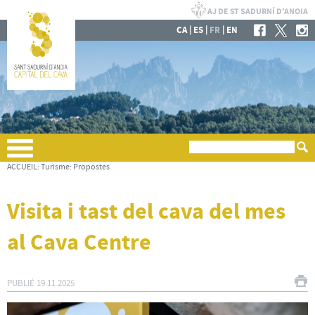
|
|
|
CA
ES
FR
EN
ACCUEIL
:
Turisme
:
Propostes
Visita i tast del cava del mes
al Cava Centre
PUBLIÉ
19.11.2025