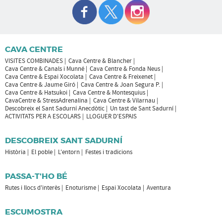
CAVA CENTRE
VISITES COMBINADES
Cava Centre & Blancher
Cava Centre & Canals i Munné
Cava Centre & Fonda Neus
Cava Centre & Espai Xocolata
Cava Centre & Freixenet
Cava Centre & Jaume Giró
Cava Centre & Joan Segura P.
Cava Centre & Hatsukoi
Cava Centre & Montesquius
CavaCentre & StressAdrenalina
Cava Centre & Vilarnau
Descobreix el Sant Sadurní Anecdòtic
Un tast de Sant Sadurní
ACTIVITATS PER A ESCOLARS
LLOGUER D'ESPAIS
DESCOBREIX SANT SADURNÍ
Història
El poble
L'entorn
Festes i tradicions
PASSA-T'HO BÉ
Rutes i llocs d'interès
Enoturisme
Espai Xocolata
Aventura
ESCUMOSTRA