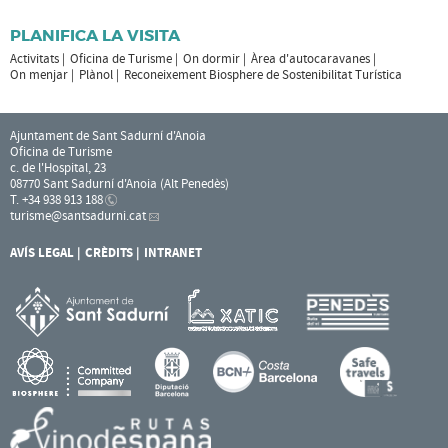
PLANIFICA LA VISITA
Activitats
Oficina de Turisme
On dormir
Àrea d'autocaravanes
On menjar
Plànol
Reconeixement Biosphere de Sostenibilitat Turística
Ajuntament de Sant Sadurní d'Anoia
Oficina de Turisme
c. de l'Hospital, 23
08770 Sant Sadurní d'Anoia (Alt Penedès)
T. +34 938 913 188
turisme
@santsadurni.cat
AVÍS LEGAL
CRÈDITS
INTRANET