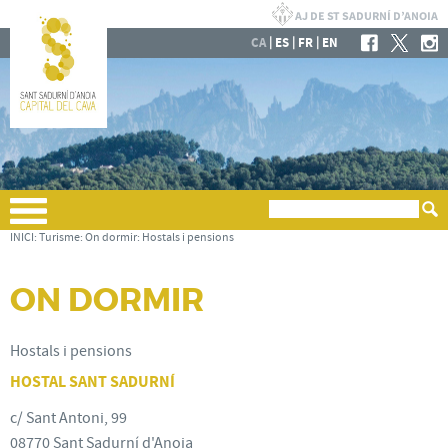
|
|
|
CA
ES
FR
EN
INICI
:
Turisme
:
On dormir
:
Hostals i pensions
ON DORMIR
Hostals i pensions
HOSTAL SANT SADURNÍ
c/ Sant Antoni, 99
08770 Sant Sadurní d'Anoia