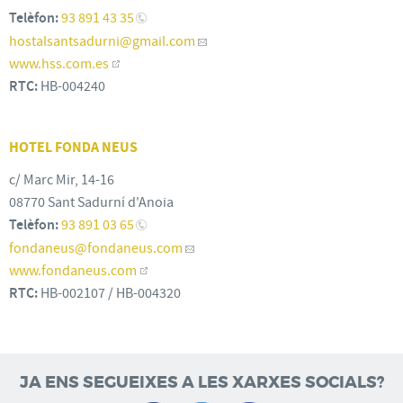
Telèfon:
93 891 43 35
hostalsantsadurni
@gmail.com
www.hss.com.es
RTC:
HB-004240
HOTEL FONDA NEUS
c/ Marc Mir, 14-16
08770 Sant Sadurní d'Anoia
Telèfon:
93 891 03 65
fondaneus
@fondaneus.com
www.fondaneus.com
RTC:
HB-002107 / HB-004320
JA ENS SEGUEIXES A LES XARXES SOCIALS?