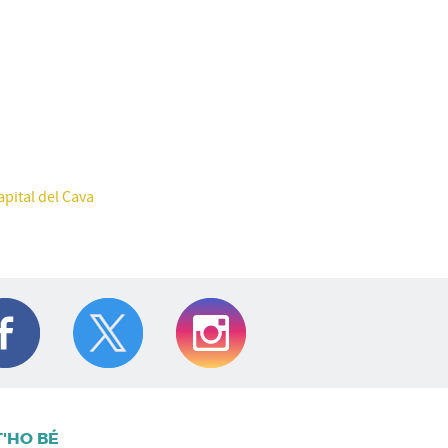
apital del Cava
T'HO BÉ