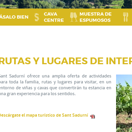
CAVA
MUESTRA DE
ÁSALO BIEN
CENTRE
ESPUMOSOS
RUTAS Y LUGARES DE INTE
Sant Sadurní ofrece una amplia oferta de actividades
para toda la familia, rutas y lugares para visitar, en un
entorno de viñas y cavas que convertirán tu estancia en
una gran experiencia para los sentidos.
Descárgate el mapa turístico de Sant Sadurní