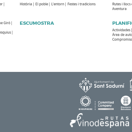
er
Història
El poble
L'entorn
Festes i tradicions
Rutes i llocs
Aventura
ESCUMOSTRA
PLANIFI
e Giró
Actividades
esquius
Área de aut
Compromiso 