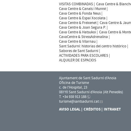
VISITAS COMBINADAS
Cava Centre & Blanch
Cava Centre & Canals i Munné
Cava Centre & Fonda Neus
Cava Centre & Espai Xocolata
Cava Centre & Freixenet
Cava Centre & Jaum
Cava Centre & Joan Segura P.
Cava Centre & Hatsukoi
Cava Centre & Mont
CavaCentre & StressAdrenalina
Cava Centre & Vilarnau
Sant Sadurní: historias del centro histórico
Sabores de Sant Sadurní
ACTIVIDADES PARA ESCOLARES
ALQUILER DE ESPACIOS
Ajuntament de Sant Sadurní d'Anoia
Oficina de Turisme
c. de l'Hospital, 23
08770 Sant Sadurní d'Anoia (Alt Penedès)
T. +34 938 913 188
turisme
@santsadurni.cat
AVISO LEGAL
CRÉDITOS
INTRANET