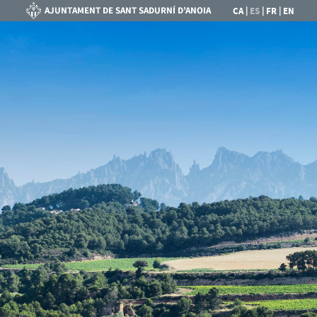
|
|
|
CA
ES
FR
EN