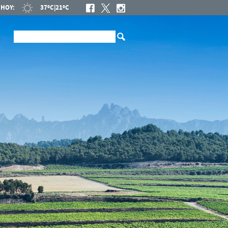
HOY:
37ºC
|
21ºC