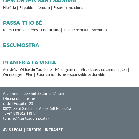
DESCOBREIX SANT SADURNÍ
Història
El poble
L'entorn
Festes i tradicions
PASSA-T'HO BÉ
Rutes i llocs d'interès
Enoturisme
Espai Xocolata
Aventura
ESCUMOSTRA
PLANIFICA LA VISITA
Activités
Office du Tourisme
Hébergement
Aire de service camping car
Où manger
Plan
Pour un tourisme responsable et durable
Ajuntament de Sant Sadurní d'Anoia
Oficina de Turisme
c. de l'Hospital, 23
08770 Sant Sadurní d'Anoia (Alt Penedès)
T. +34 938 913 188
turisme
@santsadurni.cat
AVIS LÉGAL
CRÉDITS
INTRANET