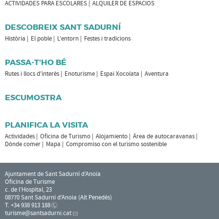
ACTIVIDADES PARA ESCOLARES
ALQUILER DE ESPACIOS
DESCOBREIX SANT SADURNÍ
Història
El poble
L'entorn
Festes i tradicions
PASSA-T'HO BÉ
Rutes i llocs d'interès
Enoturisme
Espai Xocolata
Aventura
ESCUMOSTRA
PLANIFICA LA VISITA
Actividades
Oficina de Turismo
Alojamiento
Área de autocaravanas
Dónde comer
Mapa
Compromiso con el turismo sostenible
Ajuntament de Sant Sadurní d'Anoia
Oficina de Turisme
c. de l'Hospital, 23
08770 Sant Sadurní d'Anoia (Alt Penedès)
T. +34 938 913 188
turisme
@santsadurni.cat