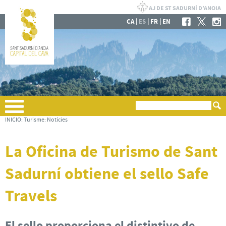
|
|
|
CA
ES
FR
EN
INICIO
:
Turisme
:
Notícies
La Oficina de Turismo de Sant
Sadurní obtiene el sello Safe
Travels