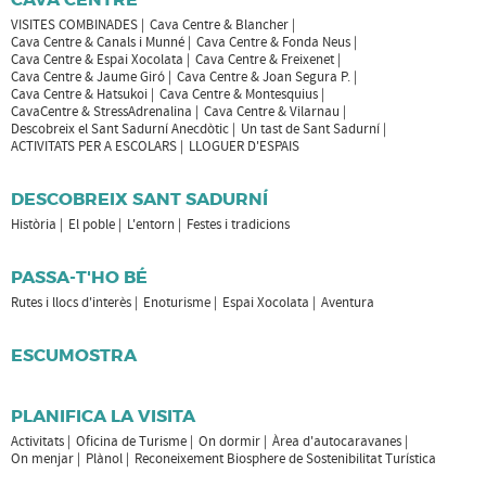
VISITES COMBINADES
Cava Centre & Blancher
Cava Centre & Canals i Munné
Cava Centre & Fonda Neus
Cava Centre & Espai Xocolata
Cava Centre & Freixenet
Cava Centre & Jaume Giró
Cava Centre & Joan Segura P.
Cava Centre & Hatsukoi
Cava Centre & Montesquius
CavaCentre & StressAdrenalina
Cava Centre & Vilarnau
Descobreix el Sant Sadurní Anecdòtic
Un tast de Sant Sadurní
ACTIVITATS PER A ESCOLARS
LLOGUER D'ESPAIS
DESCOBREIX SANT SADURNÍ
Història
El poble
L'entorn
Festes i tradicions
PASSA-T'HO BÉ
Rutes i llocs d'interès
Enoturisme
Espai Xocolata
Aventura
ESCUMOSTRA
PLANIFICA LA VISITA
Activitats
Oficina de Turisme
On dormir
Àrea d'autocaravanes
On menjar
Plànol
Reconeixement Biosphere de Sostenibilitat Turística