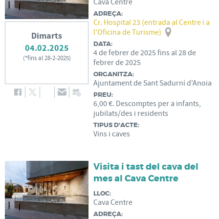
Cava Centre
ADREÇA:
Cr. Hospital 23 (entrada al Centre i a
l'Oficina de Turisme)
Dimarts
DATA:
04.02.2025
4
de
febrer
de
2025
fins al
28
de
(
*fins al 28-2-2025
)
febrer
de
2025
ORGANITZA:
Ajuntament de Sant Sadurní d'Anoia
PREU:
6,00 €. Descomptes per a infants,
jubilats/des i residents
TIPUS D'ACTE:
Vins i caves
Visita i tast del cava del
mes al Cava Centre
LLOC:
Cava Centre
ADREÇA: