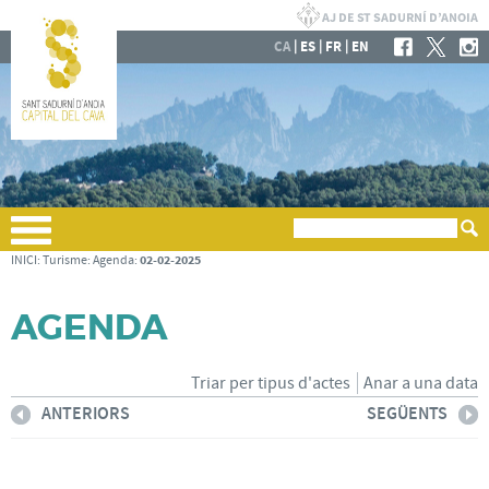
|
|
|
CA
ES
FR
EN
02-02-2025
INICI
:
Turisme
:
Agenda
:
AGENDA
Triar per tipus d'actes
Anar a una data
ANTERIORS
SEGÜENTS