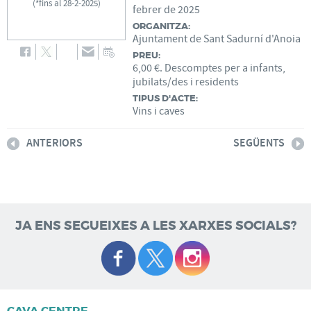
(
*fins al 28-2-2025
)
febrer
de
2025
ORGANITZA:
Ajuntament de Sant Sadurní d'Anoia
PREU:
6,00 €. Descomptes per a infants,
jubilats/des i residents
TIPUS D'ACTE:
Vins i caves
ANTERIORS
SEGÜENTS
JA ENS SEGUEIXES A LES XARXES SOCIALS?
CAVA CENTRE