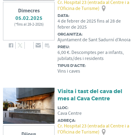
Cr. Hospital 23 (entrada al Centre i a
l'Oficina de Turisme)
Dimecres
DATA:
05.02.2025
4
de
febrer
de
2025
fins al
28
de
(
*fins al 28-2-2025
)
febrer
de
2025
ORGANITZA:
Ajuntament de Sant Sadurní d'Anoia
PREU:
6,00 €. Descomptes per a infants,
jubilats/des i residents
TIPUS D'ACTE:
Vins i caves
Visita i tast del cava del
mes al Cava Centre
LLOC:
Cava Centre
ADREÇA:
Cr. Hospital 23 (entrada al Centre i a
l'Oficina de Turisme)
Dijous