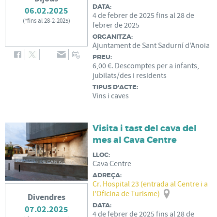
DATA:
06.02.2025
4
de
febrer
de
2025
fins al
28
de
(
*fins al 28-2-2025
)
febrer
de
2025
ORGANITZA:
Ajuntament de Sant Sadurní d'Anoia
PREU:
6,00 €. Descomptes per a infants,
jubilats/des i residents
TIPUS D'ACTE:
Vins i caves
Visita i tast del cava del
mes al Cava Centre
LLOC:
Cava Centre
ADREÇA:
Cr. Hospital 23 (entrada al Centre i a
l'Oficina de Turisme)
Divendres
DATA:
07.02.2025
4
de
febrer
de
2025
fins al
28
de