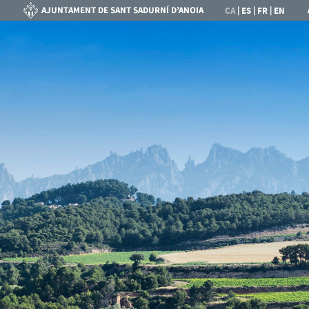
|
|
|
CA
ES
FR
EN