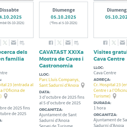
Dissabte
Diumenge
Diumeng
4.10.2025
05.10.2025
05.10.20
mbé 05-10-2025
)
(
*fins al 5-10-2025
)
ecerca dels
CAVATAST XXIXa
Visites gratu
en família
Mostra de Caves i
Cava Centre
Gastronomia
LLOC:
ntre
Cava Centre
LLOC:
Parc Lluís Companys,
:
ADREÇA:
ital 23 (entrada al
Cr. Hospital 23 (e
Sant Sadurní d'Anoia
 a l'Oficina de
Centre i a l'Oficin
DATA:
)
Turisme)
3
d'
octubre
de
2025
fins
al
5
d'
octubre
de
2025
DURADA:
ubre
de
2025
fins
1 hora
ORGANITZA:
ctubre
de
2025
Ajuntament de Sant
ORGANITZA:
Ajuntament de Sa
Sadurní d'Anoia
:
Sadurní d'Anoia
Servei de Turisme