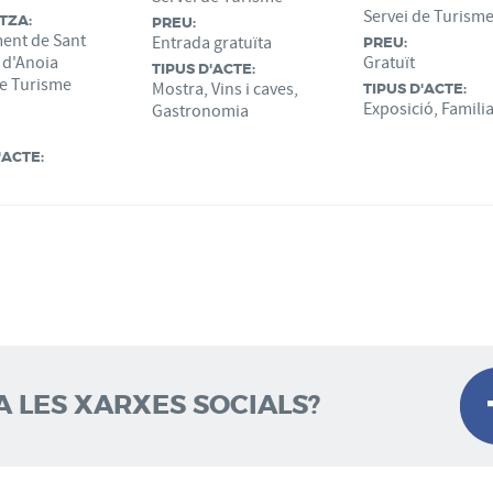
Servei de Turism
TZA:
PREU:
ent de Sant
Entrada gratuïta
PREU:
 d'Anoia
Gratuït
TIPUS D'ACTE:
de Turisme
Mostra, Vins i caves,
TIPUS D'ACTE:
Exposició, Famili
Gastronomia
'ACTE:
A LES XARXES SOCIALS?