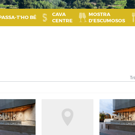
CAVA
MOSTRA
PASSA‑T'HO BÉ
CENTRE
D'ESCUMOSOS
Tr