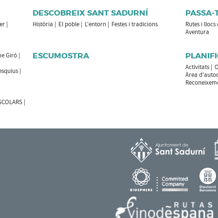
DESCOBREIX SANT SADURNÍ
PASSA-
er
Història
El poble
L'entorn
Festes i tradicions
Rutes i llocs
Aventura
ESCUMOSTRA
PLANIFI
e Giró
Activitats
O
esquius
Àrea d'auto
Reconeixemen
ESCOLARS