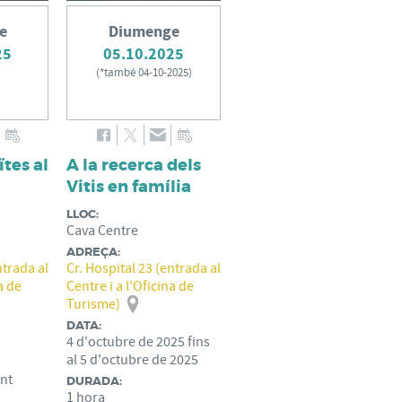
e
Diumenge
25
05.10.2025
(
*també 04-10-2025
)
ïtes al
A la recerca dels
Vitis en família
LLOC:
Cava Centre
ADREÇA:
ntrada al
Cr. Hospital 23 (entrada al
a de
Centre i a l'Oficina de
Turisme)
DATA:
4
d'
octubre
de
2025
fins
al
5
d'
octubre
de
2025
nt
DURADA:
1 hora