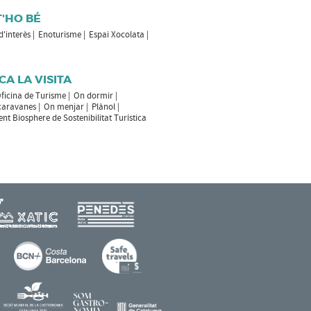
T'HO BÉ
 d'interès
Enoturisme
Espai Xocolata
CA LA VISITA
ficina de Turisme
On dormir
caravanes
On menjar
Plànol
t Biosphere de Sostenibilitat Turística