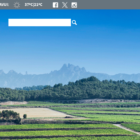
AVUI:
37ºC
|
21ºC