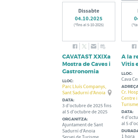
Dissabte
04.10.2025
0
(
*fins al 5-10-2025
)
(
*ta
CAVATAST XXIXa
A la r
Mostra de Caves i
Vitis 
Gastronomia
LLOC:
Cava Ce
LLOC:
Parc Lluís Companys,
ADREÇA
Cr. Hosp
Sant Sadurní d'Anoia
Centre i
DATA:
Turisme
3
d'
octubre
de
2025
fins
al
5
d'
octubre
de
2025
DATA:
4
d'
oct
ORGANITZA:
al
5
d'
o
Ajuntament de Sant
Sadurní d'Anoia
DURADA
1 hora
Servei de Turisme