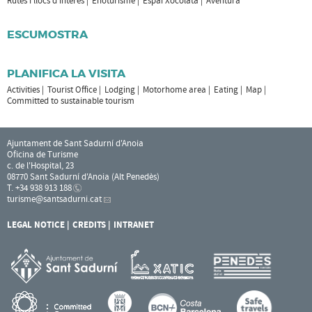
Rutes i llocs d'interès
Enoturisme
Espai Xocolata
Aventura
ESCUMOSTRA
PLANIFICA LA VISITA
Activities
Tourist Office
Lodging
Motorhome area
Eating
Map
Committed to sustainable tourism
Ajuntament de Sant Sadurní d'Anoia
Oficina de Turisme
c. de l'Hospital, 23
08770 Sant Sadurní d'Anoia (Alt Penedès)
T. +34 938 913 188
turisme
@santsadurni.cat
LEGAL NOTICE
CREDITS
INTRANET