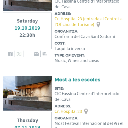
CIC Fassina Centre d'Interpretació
del Cava
ADRESS:
Cr. Hospital 23 (entrada al Centre i a
Saturday
l'Oficina de Turisme)
19.10.2019
ORGANITZA:
22:30h
Confraria del Cava Sant Sadurní
COST:
Taquilla inversa
TYPE OF EVENT:
Music, Wines and cavas
Most a les escoles
SITE:
CIC Fassina Centre d'Interpretació
del Cava
ADRESS:
Cr. Hospital 23
ORGANITZA:
Thursday
Most Festival Internacional del Vi i el
07.11.2019