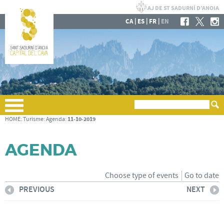
|
|
|
CA
ES
FR
EN
11-10-2019
HOME
:
Turisme
:
Agenda
:
AGENDA
Choose type of events
Go to date
PREVIOUS
NEXT