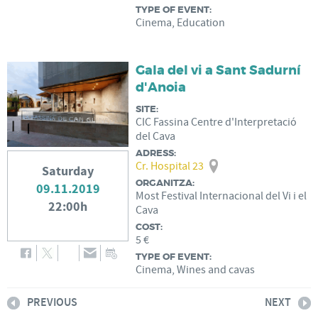
TYPE OF EVENT:
Cinema, Education
Gala del vi a Sant Sadurní
d'Anoia
SITE:
CIC Fassina Centre d'Interpretació
del Cava
ADRESS:
Cr. Hospital 23
Saturday
ORGANITZA:
09.11.2019
Most Festival Internacional del Vi i el
22:00h
Cava
COST:
5 €
TYPE OF EVENT:
Cinema, Wines and cavas
PREVIOUS
NEXT