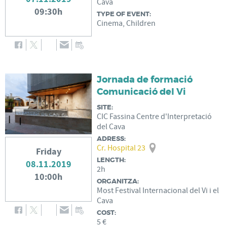
Cava
09:30h
TYPE OF EVENT:
Cinema, Children
Jornada de formació
Comunicació del Vi
SITE:
CIC Fassina Centre d'Interpretació
del Cava
ADRESS:
Cr. Hospital 23
Friday
LENGTH:
08.11.2019
2h
10:00h
ORGANITZA:
Most Festival Internacional del Vi i el
Cava
COST:
5 €