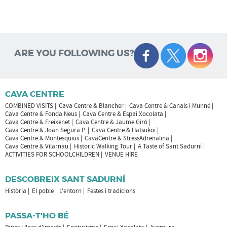
ARE YOU FOLLOWING US?
CAVA CENTRE
COMBINED VISITS
Cava Centre & Blancher
Cava Centre & Canals i Munné
Cava Centre & Fonda Neus
Cava Centre & Espai Xocolata
Cava Centre & Freixenet
Cava Centre & Jaume Giró
Cava Centre & Joan Segura P.
Cava Centre & Hatsukoi
Cava Centre & Montesquius
CavaCentre & StressAdrenalina
Cava Centre & Vilarnau
Historic Walking Tour
A Taste of Sant Sadurní
ACTIVITIES FOR SCHOOLCHILDREN
VENUE HIRE
DESCOBREIX SANT SADURNÍ
Història
El poble
L'entorn
Festes i tradicions
PASSA-T'HO BÉ