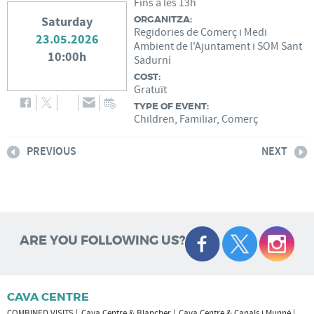
Fins a les 13h
Saturday
ORGANITZA:
Regidories de Comerç i Medi
23.05.2026
Ambient de l'Ajuntament i SOM Sant
10:00h
Sadurní
COST:
Gratuït
TYPE OF EVENT:
Children, Familiar, Comerç
PREVIOUS
NEXT
ARE YOU FOLLOWING US?
CAVA CENTRE
COMBINED VISITS
Cava Centre & Blancher
Cava Centre & Canals i Munné