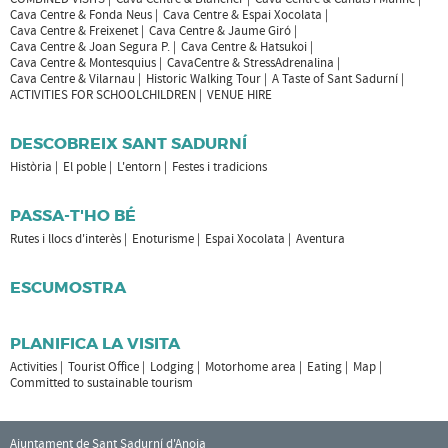
Cava Centre & Fonda Neus
Cava Centre & Espai Xocolata
Cava Centre & Freixenet
Cava Centre & Jaume Giró
Cava Centre & Joan Segura P.
Cava Centre & Hatsukoi
Cava Centre & Montesquius
CavaCentre & StressAdrenalina
Cava Centre & Vilarnau
Historic Walking Tour
A Taste of Sant Sadurní
ACTIVITIES FOR SCHOOLCHILDREN
VENUE HIRE
DESCOBREIX SANT SADURNÍ
Història
El poble
L'entorn
Festes i tradicions
PASSA-T'HO BÉ
Rutes i llocs d'interès
Enoturisme
Espai Xocolata
Aventura
ESCUMOSTRA
PLANIFICA LA VISITA
Activities
Tourist Office
Lodging
Motorhome area
Eating
Map
Committed to sustainable tourism
Ajuntament de Sant Sadurní d'Anoia