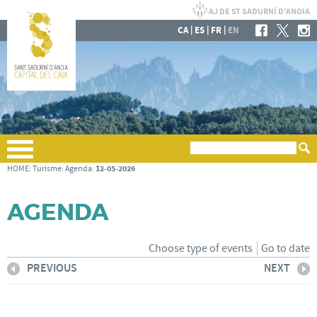
|
|
|
CA
ES
FR
EN
12-05-2026
HOME
:
Turisme
:
Agenda
:
AGENDA
Choose type of events
Go to date
PREVIOUS
NEXT