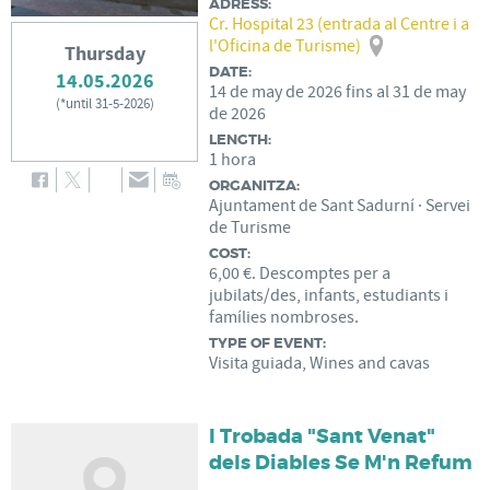
ADRESS:
Cr. Hospital 23 (entrada al Centre i a
l'Oficina de Turisme)
Thursday
DATE:
14.05.2026
14
de
may
de
2026
fins al
31
de
may
(
*until 31-5-2026
)
de
2026
LENGTH:
1 hora
ORGANITZA:
Ajuntament de Sant Sadurní · Servei
de Turisme
COST:
6,00 €. Descomptes per a
jubilats/des, infants, estudiants i
famílies nombroses.
TYPE OF EVENT:
Visita guiada, Wines and cavas
I Trobada "Sant Venat"
dels Diables Se M'n Refum