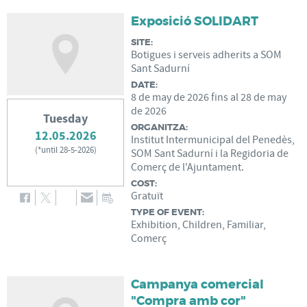
Exposició SOLIDART
SITE:
Botigues i serveis adherits a SOM
Sant Sadurní
DATE:
8
de
may
de
2026
fins al
28
de
may
de
2026
Tuesday
ORGANITZA:
12.05.2026
Institut Intermunicipal del Penedès,
(
*until 28-5-2026
)
SOM Sant Sadurní i la Regidoria de
Comerç de l'Ajuntament.
COST:
Gratuït
TYPE OF EVENT:
Exhibition, Children, Familiar,
Comerç
Campanya comercial
"Compra amb cor"