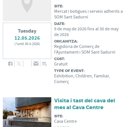
SITE:
Mercat i botigues i serveis adherits a
SOM Sant Sadurní
DATE:
9
de
may
de
2026
fins al
30
de
may
Tuesday
de
2026
12.05.2026
ORGANITZA:
(
*until 30-5-2026
)
Regidoria de Comerç de
l'Ajuntament i SOM Sant Sadurní
COST:
Gratuït
TYPE OF EVENT:
Exhibition, Children, Familiar,
Comerç
Visita i tast del cava del
mes al Cava Centre
SITE:
Cava Centre