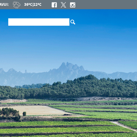
AVUI:
36ºC
|
22ºC