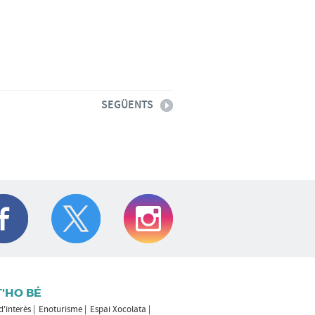
SEGÜENTS
T'HO BÉ
 d'interès
Enoturisme
Espai Xocolata