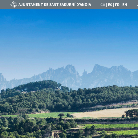
|
|
|
CA
ES
FR
EN