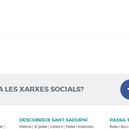
A LES XARXES SOCIALS?
DESCOBREIX SANT SADURNÍ
PASSA-
er
Història
El poble
L'entorn
Festes i tradicions
Rutes i llocs