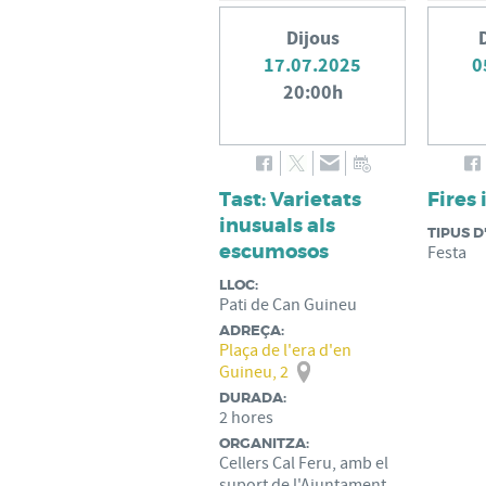
Dijous
17.07.2025
0
20:00h
Tast: Varietats
Fires 
inusuals als
TIPUS D
escumosos
Festa
LLOC:
Pati de Can Guineu
ADREÇA:
Plaça de l'era d'en
Guineu, 2
DURADA:
2 hores
ORGANITZA:
Cellers Cal Feru, amb el
suport de l'Ajuntament