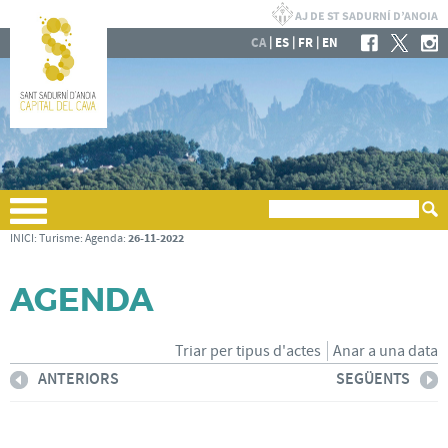
|
|
|
CA
ES
FR
EN
26-11-2022
INICI
:
Turisme
:
Agenda
:
AGENDA
Triar per tipus d'actes
Anar a una data
ANTERIORS
SEGÜENTS