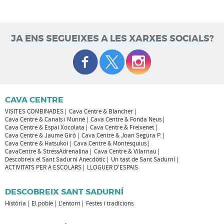
JA ENS SEGUEIXES A LES XARXES SOCIALS?
CAVA CENTRE
VISITES COMBINADES
Cava Centre & Blancher
Cava Centre & Canals i Munné
Cava Centre & Fonda Neus
Cava Centre & Espai Xocolata
Cava Centre & Freixenet
Cava Centre & Jaume Giró
Cava Centre & Joan Segura P.
Cava Centre & Hatsukoi
Cava Centre & Montesquius
CavaCentre & StressAdrenalina
Cava Centre & Vilarnau
Descobreix el Sant Sadurní Anecdòtic
Un tast de Sant Sadurní
ACTIVITATS PER A ESCOLARS
LLOGUER D'ESPAIS
DESCOBREIX SANT SADURNÍ
Història
El poble
L'entorn
Festes i tradicions