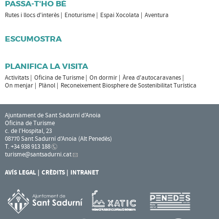
PASSA-T'HO BÉ
Rutes i llocs d'interès
Enoturisme
Espai Xocolata
Aventura
ESCUMOSTRA
PLANIFICA LA VISITA
Activitats
Oficina de Turisme
On dormir
Àrea d'autocaravanes
On menjar
Plànol
Reconeixement Biosphere de Sostenibilitat Turística
Ajuntament de Sant Sadurní d'Anoia
Oficina de Turisme
c. de l'Hospital, 23
08770 Sant Sadurní d'Anoia (Alt Penedès)
T. +34 938 913 188
turisme
@santsadurni.cat
AVÍS LEGAL
CRÈDITS
INTRANET