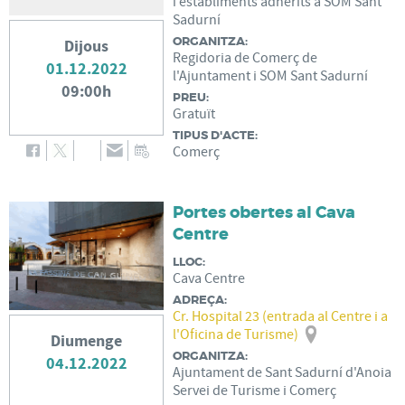
i establiments adherits a SOM Sant
Sadurní
ORGANITZA:
Dijous
Regidoria de Comerç de
01.12.2022
l'Ajuntament i SOM Sant Sadurní
09:00h
PREU:
Gratuït
TIPUS D'ACTE:
Comerç
Portes obertes al Cava
Centre
LLOC:
Cava Centre
ADREÇA:
Cr. Hospital 23 (entrada al Centre i a
l'Oficina de Turisme)
Diumenge
ORGANITZA:
04.12.2022
Ajuntament de Sant Sadurní d'Anoia
Servei de Turisme i Comerç