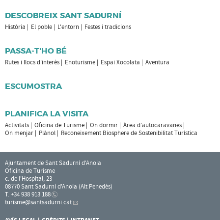
DESCOBREIX SANT SADURNÍ
Història
El poble
L'entorn
Festes i tradicions
PASSA-T'HO BÉ
Rutes i llocs d'interès
Enoturisme
Espai Xocolata
Aventura
ESCUMOSTRA
PLANIFICA LA VISITA
Activitats
Oficina de Turisme
On dormir
Àrea d'autocaravanes
On menjar
Plànol
Reconeixement Biosphere de Sostenibilitat Turística
Ajuntament de Sant Sadurní d'Anoia
Oficina de Turisme
c. de l'Hospital, 23
08770 Sant Sadurní d'Anoia (Alt Penedès)
T. +34 938 913 188
turisme
@santsadurni.cat