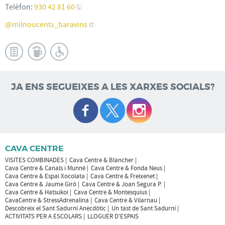
Telèfon:
930 42 81 60
@milnoucents_baravins
JA ENS SEGUEIXES A LES XARXES SOCIALS?
CAVA CENTRE
VISITES COMBINADES
Cava Centre & Blancher
Cava Centre & Canals i Munné
Cava Centre & Fonda Neus
Cava Centre & Espai Xocolata
Cava Centre & Freixenet
Cava Centre & Jaume Giró
Cava Centre & Joan Segura P.
Cava Centre & Hatsukoi
Cava Centre & Montesquius
CavaCentre & StressAdrenalina
Cava Centre & Vilarnau
Descobreix el Sant Sadurní Anecdòtic
Un tast de Sant Sadurní
ACTIVITATS PER A ESCOLARS
LLOGUER D'ESPAIS