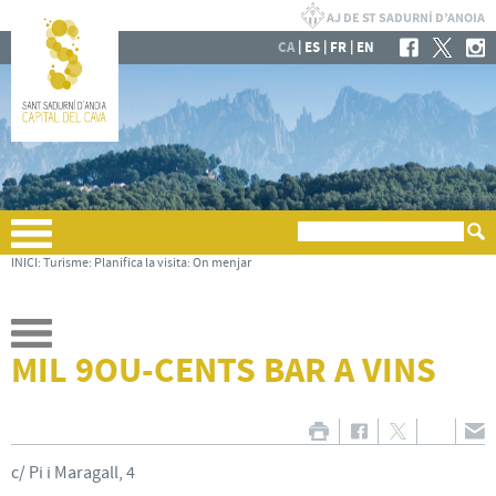
|
|
|
CA
ES
FR
EN
INICI
:
Turisme
:
Planifica la visita
:
On menjar
MIL 9OU-CENTS BAR A VINS
c/ Pi i Maragall, 4