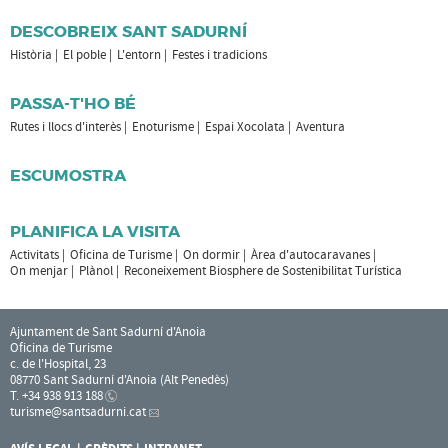
DESCOBREIX SANT SADURNÍ
Història
El poble
L'entorn
Festes i tradicions
PASSA-T'HO BÉ
Rutes i llocs d'interès
Enoturisme
Espai Xocolata
Aventura
ESCUMOSTRA
PLANIFICA LA VISITA
Activitats
Oficina de Turisme
On dormir
Àrea d'autocaravanes
On menjar
Plànol
Reconeixement Biosphere de Sostenibilitat Turística
Ajuntament de Sant Sadurní d'Anoia
Oficina de Turisme
c. de l'Hospital, 23
08770 Sant Sadurní d'Anoia (Alt Penedès)
T. +34 938 913 188
turisme
@santsadurni.cat