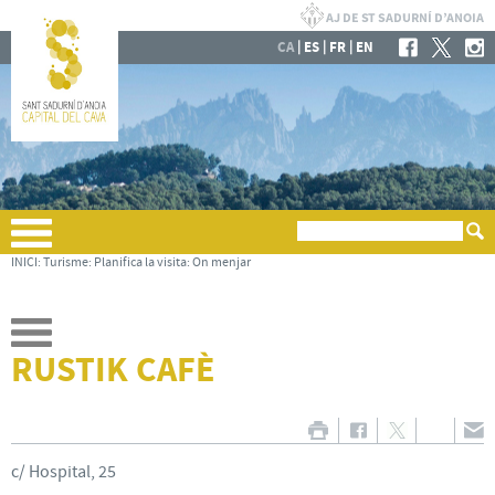
|
|
|
CA
ES
FR
EN
INICI
:
Turisme
:
Planifica la visita
:
On menjar
RUSTIK CAFÈ
c/ Hospital, 25