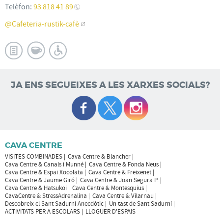
Telèfon:
93 818 41 89
@Cafeteria-rustik-cafè
JA ENS SEGUEIXES A LES XARXES SOCIALS?
CAVA CENTRE
VISITES COMBINADES
Cava Centre & Blancher
Cava Centre & Canals i Munné
Cava Centre & Fonda Neus
Cava Centre & Espai Xocolata
Cava Centre & Freixenet
Cava Centre & Jaume Giró
Cava Centre & Joan Segura P.
Cava Centre & Hatsukoi
Cava Centre & Montesquius
CavaCentre & StressAdrenalina
Cava Centre & Vilarnau
Descobreix el Sant Sadurní Anecdòtic
Un tast de Sant Sadurní
ACTIVITATS PER A ESCOLARS
LLOGUER D'ESPAIS