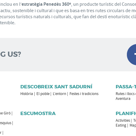
nclou en l’
estratègia Penedès 360º
, un producte turístic del Consor
tiu, sostenible i cultural i que es basa en tres rutes circulars de m
ecursos turístics naturals i culturals, que fan del destí enoturístic
tenible.
G US?
DESCOBREIX SANT SADURNÍ
PASSA-
Història
El poble
L'entorn
Festes i tradicions
Rutes i llocs
Aventura
ESCUMOSTRA
PLANIFI
e Giró
Activities
T
esquius
Eating
Ma
r