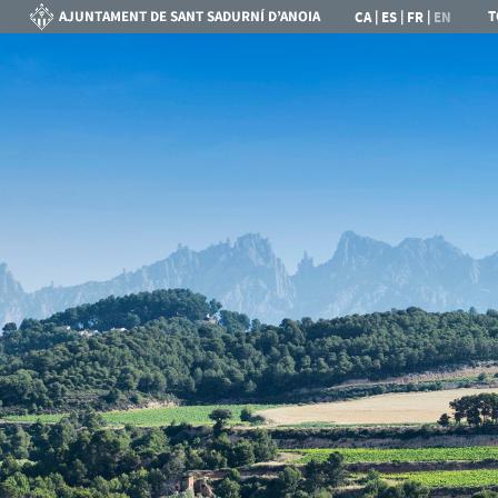
|
|
|
T
CA
ES
FR
EN