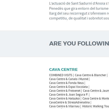
L’actuació de Sant Sadurní d’Anoia s’i
Penedès que gira entorn del turisme ac
llarg del seu recorregut s’ofereixen r
competitiu, de qualitat i sobretot sos
ARE YOU FOLLOWIN
CAVA CENTRE
COMBINED VISITS
Cava Centre & Blancher
Cava Centre & Canals i Munné
Cava Centre & Fonda Neus
Cava Centre & Espai Xocolata
Cava Centre & Freixenet
Cava Centre & Jaum
Cava Centre & Joan Segura P.
Cava Centre & Hatsukoi
Cava Centre & Mont
CavaCentre & StressAdrenalina
Cava Centre & Vilarnau
Historic Walking Tou