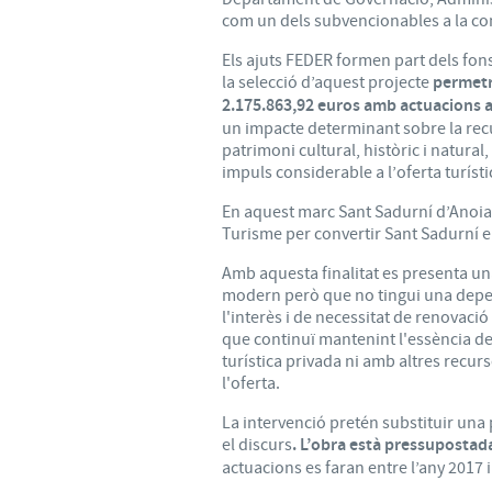
com un dels subvencionables a la co
Els ajuts FEDER formen part dels fons
la selecció d’aquest projecte
permetr
2.175.863,92 euros amb actuacions a
un impacte determinant sobre la recu
patrimoni cultural, històric i natural,
impuls considerable a l’oferta turísti
En aquest marc Sant Sadurní d’Anoia 
Turisme per convertir Sant Sadurní e
Amb aquesta finalitat es presenta un
modern però que no tingui una depen
l'interès i de necessitat de renovació
que continuï mantenint l'essència de
turística privada ni amb altres recur
l'oferta.
La intervenció pretén substituir una 
el discurs
. L’obra està pressupostad
actuacions es faran entre l’any 2017