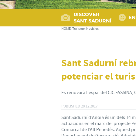
DISCOVER
EN
SANT SADURNÍ
HOME
:
Turisme
:
Notícies
Sant Sadurní reb
potenciar el turi
Es renovarà l'espai del CIC FASSINA, 
PUBLISHED
28.12.2017
Sant Sadurní d’Anoia és un dels 14 m
actuacions en el marc del projecte P
Comarcal de l’Alt Penedès. Aquest pro
Departament de Governació, Adminis