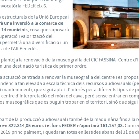
nvocatòria FEDER eix 6.
 estructurals de la Unió Europea i
à una inversió a la comarca de
 14 municipis
, cosa que suposarà
peració i valorització del
 i permetrà una diversificació i un
ca de l’Alt Penedès.
planteja la renovació de la museografia del CIC FASSINA- Centre d’In
n una destinació turística de primer ordre.
a actuació centrada a renovar la museografia del centre i es propos
dència tan elevada a escala tècnica dels recursos audiovisuals (p
 i manteniment), que sigui apte i d'interès per a diferents tipus de p
 centre d'interpretació del món del cava, però sense entrar en com
sos museogràfics que es puguin trobar en el territori, sinó que sigu
part de la producció audiovisual i també de la maquinària fins a la r
a en 322.314,05 euros i el fons FEDER n’aportarà 161.157,03.
Com en 
 i 2019 principalment, i quedaran totes enllestides abans del 31 de 