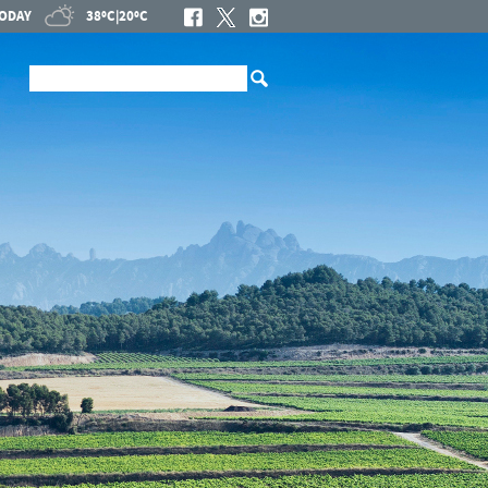
ODAY
38ºC
|
20ºC