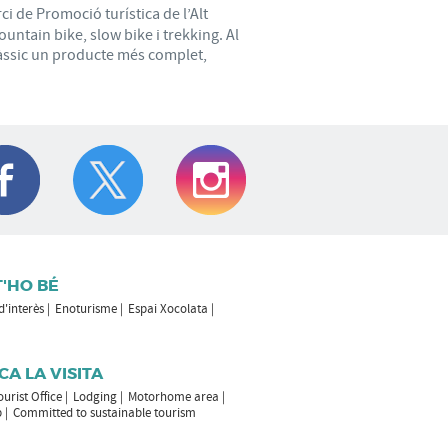
ci de Promoció turística de l’Alt
ountain bike, slow bike i trekking. Al
 clàssic un producte més complet,
T'HO BÉ
 d'interès
Enoturisme
Espai Xocolata
CA LA VISITA
ourist Office
Lodging
Motorhome area
p
Committed to sustainable tourism