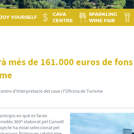
CAVA
SPARKLING
JOY YOURSELF
CENTRE
WINE FAIR
rà més de 161.000 euros de fons
sme
Centre d'Interpretació del cava i l'Oficina de Turisme
unicipis en què es faran
enedès 360º elaborat pel Consell
jecte ha estat seleccionat pel
tracions Públiques i Habitatge