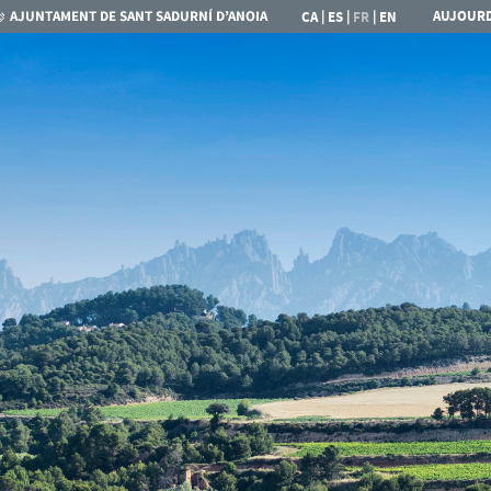
|
|
|
AUJOURD
CA
ES
FR
EN