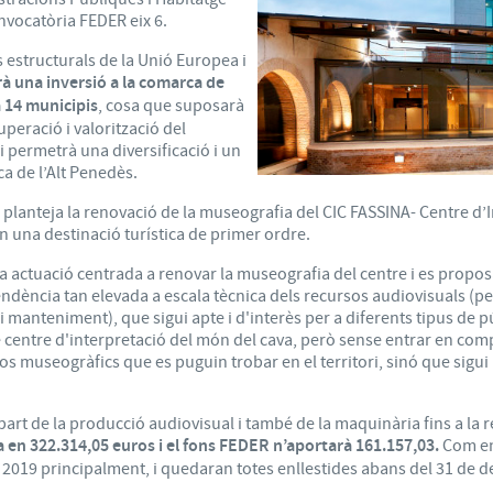
nvocatòria FEDER eix 6.
 estructurals de la Unió Europea i
à una inversió a la comarca de
 14 municipis
, cosa que suposarà
peració i valorització del
 i permetrà una diversificació i un
ca de l’Alt Penedès.
planteja la renovació de la museografia del CIC FASSINA- Centre d’In
n una destinació turística de primer ordre.
a actuació centrada a renovar la museografia del centre i es propos
dència tan elevada a escala tècnica dels recursos audiovisuals (p
 i manteniment), que sigui apte i d'interès per a diferents tipus de p
 centre d'interpretació del món del cava, però sense entrar en com
sos museogràfics que es puguin trobar en el territori, sinó que sigu
part de la producció audiovisual i també de la maquinària fins a la r
a en 322.314,05 euros i el fons FEDER n’aportarà 161.157,03.
Com en 
 i 2019 principalment, i quedaran totes enllestides abans del 31 de 