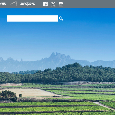
'HUI
38ºC
|
20ºC