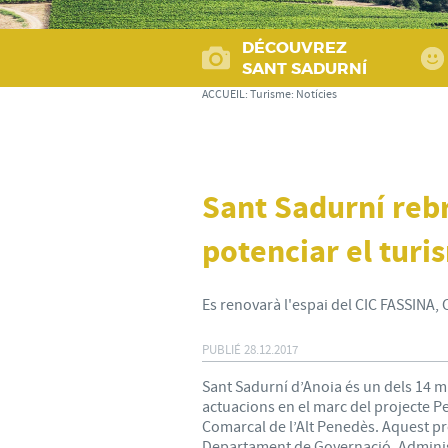
DÉCOUVREZ
SANT SADURNÍ
ACCUEIL
:
Turisme
:
Notícies
Sant Sadurní reb
potenciar el turi
Es renovarà l'espai del CIC FASSINA, 
PUBLIÉ
28.12.2017
Sant Sadurní d’Anoia és un dels 14 m
actuacions en el marc del projecte P
Comarcal de l’Alt Penedès. Aquest pro
Departament de Governació, Adminis