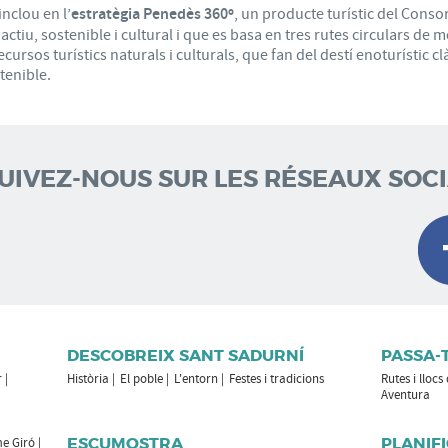
nclou en l’
estratègia Penedès 360º
, un producte turístic del Consor
tiu, sostenible i cultural i que es basa en tres rutes circulars de m
ecursos turístics naturals i culturals, que fan del destí enoturístic
tenible.
SUIVEZ-NOUS SUR LES RÉSEAUX SOC
DESCOBREIX SANT SADURNÍ
PASSA-
r
Història
El poble
L'entorn
Festes i tradicions
Rutes i llocs
Aventura
ESCUMOSTRA
PLANIFI
e Giró