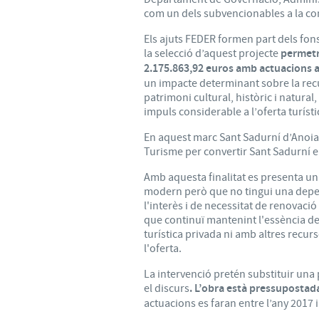
com un dels subvencionables a la co
Els ajuts FEDER formen part dels fons
la selecció d’aquest projecte
permetr
2.175.863,92 euros amb actuacions a
un impacte determinant sobre la recu
patrimoni cultural, històric i natural,
impuls considerable a l’oferta turísti
En aquest marc Sant Sadurní d’Anoia 
Turisme per convertir Sant Sadurní e
Amb aquesta finalitat es presenta un
modern però que no tingui una depen
l'interès i de necessitat de renovació
que continuï mantenint l'essència de
turística privada ni amb altres recur
l'oferta.
La intervenció pretén substituir una 
el discurs
. L’obra està pressupostad
actuacions es faran entre l’any 2017