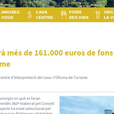
AMUSEZ-
CAVA
FOIRE
ORG
VOUS
CENTRE
DES VINS
LA V
rà més de 161.000 euros de fons
sme
Centre d'Interpretació del cava i l'Oficina de Turisme
unicipis en què es faran
enedès 360º elaborat pel Consell
jecte ha estat seleccionat pel
tracions Públiques i Habitatge