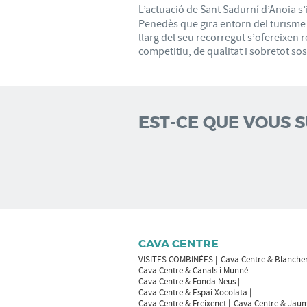
L’actuació de Sant Sadurní d’Anoia s’i
Penedès que gira entorn del turisme ac
llarg del seu recorregut s’ofereixen r
competitiu, de qualitat i sobretot sos
EST-CE QUE VOUS 
CAVA CENTRE
VISITES COMBINÉES
Cava Centre & Blanche
Cava Centre & Canals i Munné
Cava Centre & Fonda Neus
Cava Centre & Espai Xocolata
Cava Centre & Freixenet
Cava Centre & Jaum