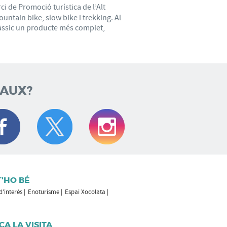
ci de Promoció turística de l’Alt
ountain bike, slow bike i trekking. Al
 clàssic un producte més complet,
IAUX?
T'HO BÉ
 d'interès
Enoturisme
Espai Xocolata
CA LA VISITA