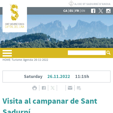
|
|
|
CA
ES
FR
EN
HOME
:
Turisme
:
Agenda
:
26-11-2022
Saturday
26.11.2022
11:15h
Visita al campanar de Sant
Sadurní