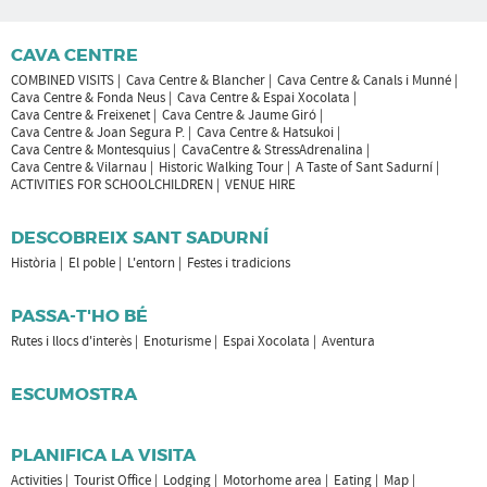
CAVA CENTRE
COMBINED VISITS
Cava Centre & Blancher
Cava Centre & Canals i Munné
Cava Centre & Fonda Neus
Cava Centre & Espai Xocolata
Cava Centre & Freixenet
Cava Centre & Jaume Giró
Cava Centre & Joan Segura P.
Cava Centre & Hatsukoi
Cava Centre & Montesquius
CavaCentre & StressAdrenalina
Cava Centre & Vilarnau
Historic Walking Tour
A Taste of Sant Sadurní
ACTIVITIES FOR SCHOOLCHILDREN
VENUE HIRE
DESCOBREIX SANT SADURNÍ
Història
El poble
L'entorn
Festes i tradicions
PASSA-T'HO BÉ
Rutes i llocs d'interès
Enoturisme
Espai Xocolata
Aventura
ESCUMOSTRA
PLANIFICA LA VISITA
Activities
Tourist Office
Lodging
Motorhome area
Eating
Map