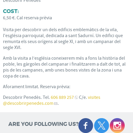
Descobrir Penedès
COST:
6,50 €. Cal reserva prèvia
Visita per descobrir un dels edificis emblemàtics de la vila,
l'església parroquial, dedicada a sant Sadurní. Un edifici que
remunta els seus orígens al segle XI, i amb un campanar del
segle XVI.
Amb la visita a l’església coneixerem més a fons la història del
poble, les gàrgoles del campanar i finalitzarem a dalt de tot, al
pis de les campanes, amb unes bones vistes de la zona i una
copa de cava.
Aforament limitat. Reserva prèvia:
Descobrir Penedès. Tel.
606 889 257
C/e.
visites
@descobrirpenedes.com
.
ARE YOU FOLLOWING US?