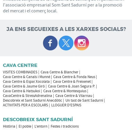
l'associació empresarial Som Sant Sadurní per a la promoció
del mercat i el comerç local.
JA ENS SEGUEIXES A LES XARXES SOCIALS?
CAVA CENTRE
VISITES COMBINADES
Cava Centre & Blancher
Cava Centre & Canals i Munné
Cava Centre & Fonda Neus
Cava Centre & Espai Xocolata
Cava Centre & Freixenet
Cava Centre & Jaume Giró
Cava Centre & Joan Segura P.
Cava Centre & Hatsukoi
Cava Centre & Montesquius
CavaCentre & StressAdrenalina
Cava Centre & Vilarnau
Descobreix el Sant Sadurní Anecdòtic
Un tast de Sant Sadurní
ACTIVITATS PER A ESCOLARS
LLOGUER D'ESPAIS
DESCOBREIX SANT SADURNÍ
Història
El poble
L'entorn
Festes i tradicions