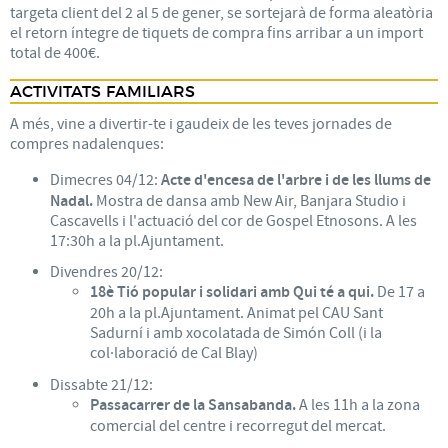
targeta client del 2 al 5 de gener, se sortejarà de forma aleatòria
el retorn íntegre de tiquets de compra fins arribar a un import
total de 400€.
ACTIVITATS FAMILIARS
A més, vine a divertir-te i gaudeix de les teves jornades de
compres nadalenques:
Dimecres 04/12:
Acte d'encesa de l'arbre i de les llums de
Nadal.
Mostra de dansa amb New Air, Banjara Studio i
Cascavells i l'actuació del cor de Gospel Etnosons. A les
17:30h a la pl.Ajuntament.
Divendres 20/12:
18è Tió popular i solidari amb Qui té a qui.
De 17 a
20h a la pl.Ajuntament. Animat pel CAU Sant
Sadurní i amb xocolatada de Simón Coll (i la
col·laboració de Cal Blay)
Dissabte 21/12:
Passacarrer de la Sansabanda.
A les 11h a la zona
comercial del centre i recorregut del mercat.