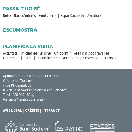
PASSA-T'HO BÉ
Rutes i llocs d'interès
Enoturisme
Espai Xocolata
Aventura
ESCUMOSTRA
PLANIFICA LA VISITA
Activitats
Oficina de Turisme
On dormir
Àrea d'autocaravanes
On menjar
Plànol
Reconeixement Biosphere de Sostenibilitat Turística
Ajuntament de Sant Sadurní d'Anoia
Oficina de Turisme
c. de l'Hospital, 23
08770 Sant Sadurní d'Anoia (Alt Penedès)
T. +34 938 913 188
turisme
@santsadurni.cat
AVÍS LEGAL
CRÈDITS
INTRANET