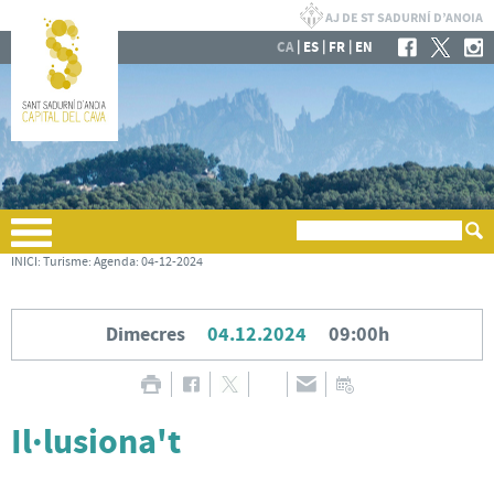
|
|
|
CA
ES
FR
EN
INICI
:
Turisme
:
Agenda
:
04-12-2024
Dimecres
04.12.2024
09:00h
Il·lusiona't