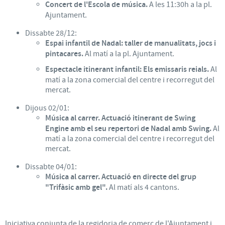
Concert de l'Escola de música.
A les 11:30h a la pl.
Ajuntament.
Dissabte 28/12:
Espai infantil de Nadal: taller de manualitats, jocs i
pintacares.
Al matí a la pl. Ajuntament.
Espectacle itinerant infantil: Els emissaris reials.
Al
matí a la zona comercial del centre i recorregut del
mercat.
Dijous 02/01:
Música al carrer. Actuació itinerant de Swing
Engine amb el seu repertori de Nadal amb Swing.
Al
matí a la zona comercial del centre i recorregut del
mercat.
Dissabte 04/01:
Música al carrer.
Actuació en directe del grup
"Trifàsic amb gel".
Al matí als 4 cantons.
Iniciativa conjunta de la regidoria de comerç de l'Ajuntament i