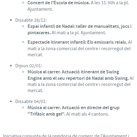
Concert de l'Escola de música.
A les 11:30h a la pl.
Ajuntament.
Dissabte 28/12:
Espai infantil de Nadal: taller de manualitats, jocs i
pintacares.
Al matí a la pl. Ajuntament.
Espectacle itinerant infantil: Els emissaris reials.
Al
matí a la zona comercial del centre i recorregut del
mercat.
Dijous 02/01:
Música al carrer. Actuació itinerant de Swing
Engine amb el seu repertori de Nadal amb Swing.
Al
matí a la zona comercial del centre i recorregut del
mercat.
Dissabte 04/01:
Música al carrer.
Actuació en directe del grup
"Trifàsic amb gel".
Al matí als 4 cantons.
Iniciativa conjunta de la regidoria de comerç de l'Ajuntament i