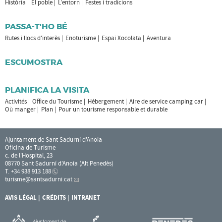
Història
El poble
L'entorn
Festes i tradicions
PASSA-T'HO BÉ
Rutes i llocs d'interès
Enoturisme
Espai Xocolata
Aventura
ESCUMOSTRA
PLANIFICA LA VISITA
Activités
Office du Tourisme
Hébergement
Aire de service camping car
Où manger
Plan
Pour un tourisme responsable et durable
Ajuntament de Sant Sadurní d'Anoia
Oficina de Turisme
c. de l'Hospital, 23
08770 Sant Sadurní d'Anoia (Alt Penedès)
T. +34 938 913 188
turisme
@santsadurni.cat
AVIS LÉGAL
CRÉDITS
INTRANET