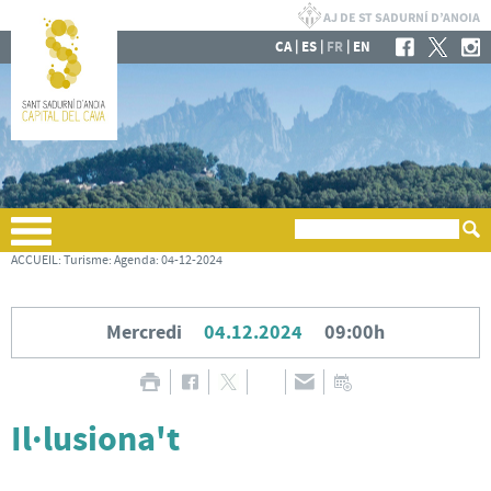
|
|
|
CA
ES
FR
EN
ACCUEIL
:
Turisme
:
Agenda
:
04-12-2024
Mercredi
04.12.2024
09:00h
Il·lusiona't