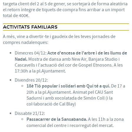
targeta client del 2 al 5 de gener, se sortejarà de forma aleatòria
el retorn íntegre de tiquets de compra fins arribar a un import
total de 400€.
ACTIVITATS FAMILIARS
A més, vine a divertir-te i gaudeix de les teves jornades de
compres nadalenques:
Dimecres 04/12:
Acte d'encesa de l'arbre i de les llums de
Nadal.
Mostra de dansa amb New Air, Banjara Studio i
Cascavells i l'actuació del cor de Gospel Etnosons. A les
17:30h a la pl.Ajuntament.
Divendres 20/12:
18è Tió popular i solidari amb Qui té a qui.
De 17 a
20h a la pl.Ajuntament. Animat pel CAU Sant
Sadurní i amb xocolatada de Simón Coll (i la
col·laboració de Cal Blay)
Dissabte 21/12:
Passacarrer de la Sansabanda.
A les 11h a la zona
comercial del centre i recorregut del mercat.