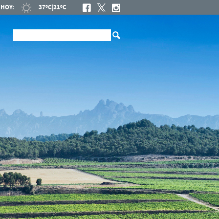
HOY:
37ºC
|
21ºC