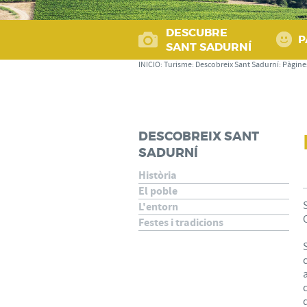
DESCUBRE
P
SANT SADURNÍ
INICIO
:
Turisme
:
Descobreix Sant Sadurní
:
Pàgine
DESCOBREIX SANT
SADURNÍ
Història
El poble
L'entorn
Festes i tradicions