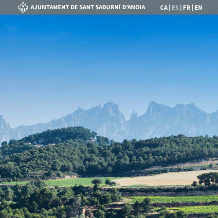
|
|
|
CA
ES
FR
EN