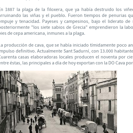
En 1887 la plaga de la filoxera, que ya había destruido los viñe
arruinando las viñas y el pueblo. Fueron tiempos de penurias q
empuje y tenacidad. Payeses y campesinos, bajo el liderato de s
posteriormente "los siete sabios de Grecia" emprendieron la labor
pies de cepa americana, inmunes a la plaga.
La producción de cava, que se había iniciado tímidamente poco ant
impulso definitivo. Actualmente Sant Sadurní, con 13.000 habitantes,
Cuarenta casas elaboradoras locales producen el noventa por cien
entre éstas, las principales a día de hoy exportan con la DO Cava po