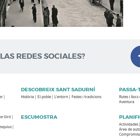
 LAS REDES SOCIALES?
DESCOBREIX SANT SADURNÍ
PASSA-
er
Història
El poble
L'entorn
Festes i tradicions
Rutes i llocs
Aventura
ESCUMOSTRA
PLANIFI
e Giró
Actividades
esquius
Área de aut
Compromiso 