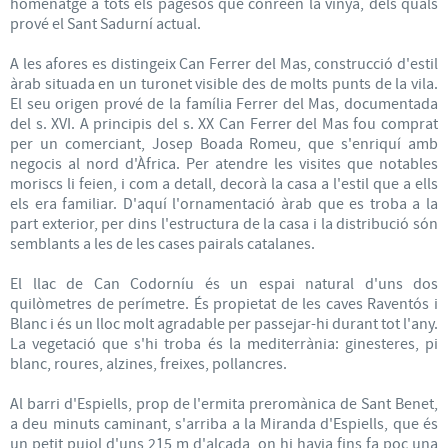
homenatge a tots els pagesos que conreen la vinya, dels quals
prové el Sant Sadurní actual.
A les afores es distingeix Can Ferrer del Mas, construcció d'estil
àrab situada en un turonet visible des de molts punts de la vila.
El seu origen prové de la família Ferrer del Mas, documentada
del s. XVI. A principis del s. XX Can Ferrer del Mas fou comprat
per un comerciant, Josep Boada Romeu, que s'enriquí amb
negocis al nord d'Àfrica. Per atendre les visites que notables
moriscs li feien, i com a detall, decorà la casa a l'estil que a ells
els era familiar. D'aquí l'ornamentació àrab que es troba a la
part exterior, per dins l'estructura de la casa i la distribució són
semblants a les de les cases pairals catalanes.
El llac de Can Codorníu és un espai natural d'uns dos
quilòmetres de perímetre. És propietat de les caves Raventós i
Blanc i és un lloc molt agradable per passejar-hi durant tot l'any.
La vegetació que s'hi troba és la mediterrània: ginesteres, pi
blanc, roures, alzines, freixes, pollancres.
Al barri d'Espiells, prop de l'ermita preromànica de Sant Benet,
a deu minuts caminant, s'arriba a la Miranda d'Espiells, que és
un petit pujol d'uns 215 m d'alçada, on hi havia fins fa poc una