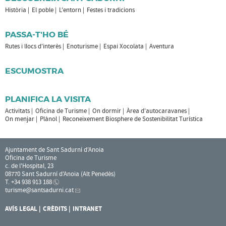
Història
El poble
L'entorn
Festes i tradicions
PASSA-T'HO BÉ
Rutes i llocs d'interès
Enoturisme
Espai Xocolata
Aventura
ESCUMOSTRA
PLANIFICA LA VISITA
Activitats
Oficina de Turisme
On dormir
Àrea d'autocaravanes
On menjar
Plànol
Reconeixement Biosphere de Sostenibilitat Turística
Ajuntament de Sant Sadurní d'Anoia
Oficina de Turisme
c. de l'Hospital, 23
08770 Sant Sadurní d'Anoia (Alt Penedès)
T. +34 938 913 188
turisme
@santsadurni.cat
AVÍS LEGAL
CRÈDITS
INTRANET