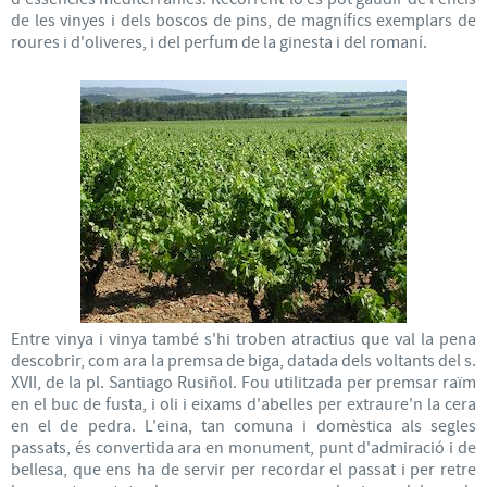
de les vinyes i dels boscos de pins, de magnífics exemplars de
roures i d'oliveres, i del perfum de la ginesta i del romaní.
Entre vinya i vinya també s'hi troben atractius que val la pena
descobrir, com ara la premsa de biga, datada dels voltants del s.
XVII, de la pl. Santiago Rusiñol. Fou utilitzada per premsar raïm
en el buc de fusta, i oli i eixams d'abelles per extraure'n la cera
en el de pedra. L'eina, tan comuna i domèstica als segles
passats, és convertida ara en monument, punt d'admiració i de
bellesa, que ens ha de servir per recordar el passat i per retre