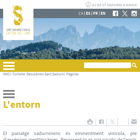
|
|
|
CA
ES
FR
EN
INICI
:
Turisme
:
Descobreix Sant Sadurní
:
Pàgines
L'entorn
El paisatge sadurninenc és eminentment vinícola, ple
d'essències mediterrànies. Recorrent-lo es pot gaudir de l'encís