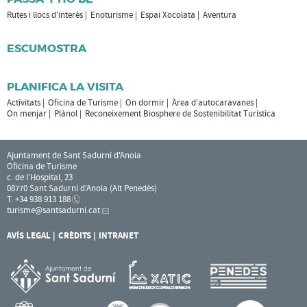
Rutes i llocs d'interès
Enoturisme
Espai Xocolata
Aventura
ESCUMOSTRA
PLANIFICA LA VISITA
Activitats
Oficina de Turisme
On dormir
Àrea d'autocaravanes
On menjar
Plànol
Reconeixement Biosphere de Sostenibilitat Turística
Ajuntament de Sant Sadurní d'Anoia
Oficina de Turisme
c. de l'Hospital, 23
08770 Sant Sadurní d'Anoia (Alt Penedès)
T. +34 938 913 188
turisme
@santsadurni.cat
AVÍS LEGAL
CRÈDITS
INTRANET