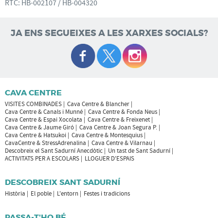
RTC:
HB-002107 / HB-004320
JA ENS SEGUEIXES A LES XARXES SOCIALS?
CAVA CENTRE
VISITES COMBINADES
Cava Centre & Blancher
Cava Centre & Canals i Munné
Cava Centre & Fonda Neus
Cava Centre & Espai Xocolata
Cava Centre & Freixenet
Cava Centre & Jaume Giró
Cava Centre & Joan Segura P.
Cava Centre & Hatsukoi
Cava Centre & Montesquius
CavaCentre & StressAdrenalina
Cava Centre & Vilarnau
Descobreix el Sant Sadurní Anecdòtic
Un tast de Sant Sadurní
ACTIVITATS PER A ESCOLARS
LLOGUER D'ESPAIS
DESCOBREIX SANT SADURNÍ
Història
El poble
L'entorn
Festes i tradicions
PASSA-T'HO BÉ