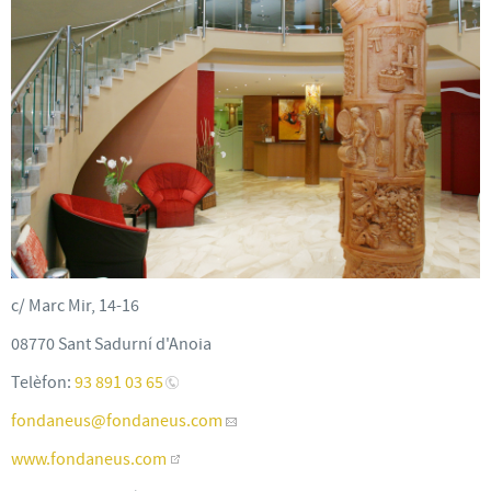
c/ Marc Mir, 14-16
08770 Sant Sadurní d'Anoia
Telèfon:
93 891 03 65
fondaneus
@fondaneus.com
www.fondaneus.com