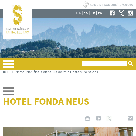
|
|
|
CA
ES
FR
EN
INICI
:
Turisme
:
Planifica la visita
:
On dormir
:
Hostals i pensions
HOTEL FONDA NEUS