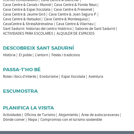
Cava Centre & Canals i Munné
Cava Centre & Fonda Neus
Cava Centre & Espai Xocolata
Cava Centre & Freixenet
Cava Centre & Jaume Giró
Cava Centre & Joan Segura P.
Cava Centre & Hatsukoi
Cava Centre & Montesquius
CavaCentre & StressAdrenalina
Cava Centre & Vilarnau
Sant Sadurní: historias del centro histórico
Sabores de Sant Sadurní
ACTIVIDADES PARA ESCOLARES
ALQUILER DE ESPACIOS
DESCOBREIX SANT SADURNÍ
Història
El poble
L'entorn
Festes i tradicions
PASSA-T'HO BÉ
Rutes i llocs d'interès
Enoturisme
Espai Xocolata
Aventura
ESCUMOSTRA
PLANIFICA LA VISITA
Actividades
Oficina de Turismo
Alojamiento
Área de autocaravanas
Dónde comer
Mapa
Compromiso con el turismo sostenible