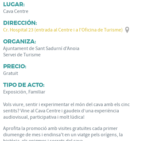
LUGAR:
Cava Centre
DIRECCIÓN:
Cr. Hospital 23 (entrada al Centre i a l'Oficina de Turisme)
ORGANIZA:
Ajuntament de Sant Sadurní d'Anoia
Servei de Turisme
PRECIO:
Gratuït
TIPO DE ACTO:
Exposición, Familiar
Vols viure, sentir i experimentar el món del cava amb els cinc
sentits? Vine al Cava Centre i gaudeix d’una experiència
audiovisual, participativa i molt lúdica!
Aprofita la promoció amb visites gratuïtes cada primer
diumenge de mes i endinsa't en un viatge pels orígens, la
història, els enigmes i secrets del cava.