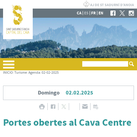
|
|
|
CA
ES
FR
EN
INICIO
:
Turisme
:
Agenda
:
02-02-2025
Domingo
02.02.2025
Portes obertes al Cava Centre