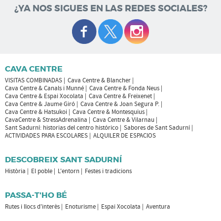
¿YA NOS SIGUES EN LAS REDES SOCIALES?
CAVA CENTRE
VISITAS COMBINADAS
Cava Centre & Blancher
Cava Centre & Canals i Munné
Cava Centre & Fonda Neus
Cava Centre & Espai Xocolata
Cava Centre & Freixenet
Cava Centre & Jaume Giró
Cava Centre & Joan Segura P.
Cava Centre & Hatsukoi
Cava Centre & Montesquius
CavaCentre & StressAdrenalina
Cava Centre & Vilarnau
Sant Sadurní: historias del centro histórico
Sabores de Sant Sadurní
ACTIVIDADES PARA ESCOLARES
ALQUILER DE ESPACIOS
DESCOBREIX SANT SADURNÍ
Història
El poble
L'entorn
Festes i tradicions
PASSA-T'HO BÉ
Rutes i llocs d'interès
Enoturisme
Espai Xocolata
Aventura