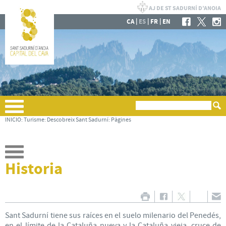
|
|
|
CA
ES
FR
EN
INICIO
:
Turisme
:
Descobreix Sant Sadurní
:
Pàgines
Historia
Sant Sadurní tiene sus raíces en el suelo milenario del Penedés,
en el límite de la Cataluña nueva y la Cataluña vieja, cruce de