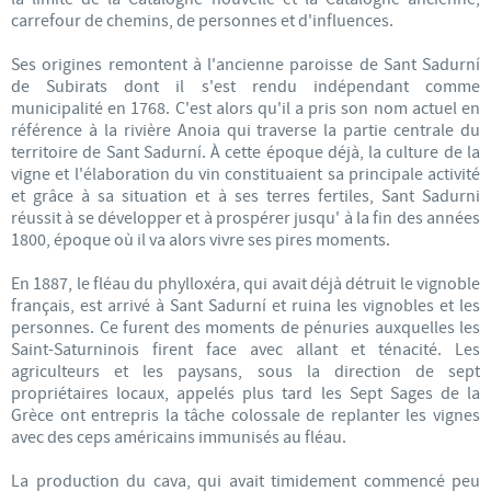
carrefour de chemins, de personnes et d'influences.
Ses origines remontent à l'ancienne paroisse de Sant Sadurní
de Subirats dont il s'est rendu indépendant comme
municipalité en 1768. C'est alors qu'il a pris son nom actuel en
référence à la rivière Anoia qui traverse la partie centrale du
territoire de Sant Sadurní. À cette époque déjà, la culture de la
vigne et l'élaboration du vin constituaient sa principale activité
et grâce à sa situation et à ses terres fertiles, Sant Sadurni
réussit à se développer et à prospérer jusqu' à la fin des années
1800, époque où il va alors vivre ses pires moments.
En 1887, le fléau du phylloxéra, qui avait déjà détruit le vignoble
français, est arrivé à Sant Sadurní et ruina les vignobles et les
personnes. Ce furent des moments de pénuries auxquelles les
Saint-Saturninois firent face avec allant et ténacité. Les
agriculteurs et les paysans, sous la direction de sept
propriétaires locaux, appelés plus tard les Sept Sages de la
Grèce ont entrepris la tâche colossale de replanter les vignes
avec des ceps américains immunisés au fléau.
La production du cava, qui avait timidement commencé peu