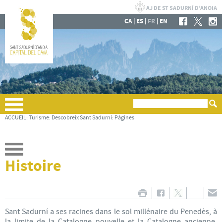
|
|
|
CA
ES
FR
EN
ACCUEIL
:
Turisme
:
Descobreix Sant Sadurní
:
Pàgines
Histoire
Sant Sadurní a ses racines dans le sol millénaire du Penedès, à
la limite de la Catalogne nouvelle et la Catalogne ancienne,