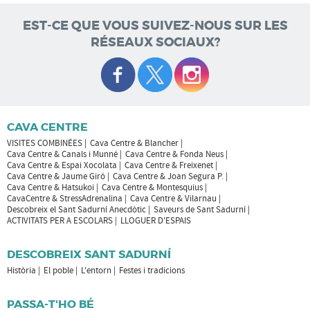
EST-CE QUE VOUS SUIVEZ-NOUS SUR LES
RÉSEAUX SOCIAUX?
CAVA CENTRE
VISITES COMBINÉES
Cava Centre & Blancher
Cava Centre & Canals i Munné
Cava Centre & Fonda Neus
Cava Centre & Espai Xocolata
Cava Centre & Freixenet
Cava Centre & Jaume Giró
Cava Centre & Joan Segura P.
Cava Centre & Hatsukoi
Cava Centre & Montesquius
CavaCentre & StressAdrenalina
Cava Centre & Vilarnau
Descobreix el Sant Sadurní Anecdòtic
Saveurs de Sant Sadurní
ACTIVITATS PER A ESCOLARS
LLOGUER D'ESPAIS
DESCOBREIX SANT SADURNÍ
Història
El poble
L'entorn
Festes i tradicions
PASSA-T'HO BÉ