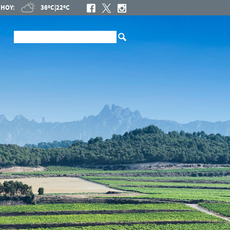
HOY:
36ºC
|
22ºC