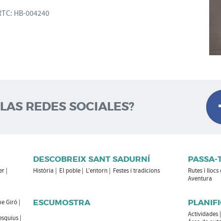
RTC:
HB-004240
 LAS REDES SOCIALES?
DESCOBREIX SANT SADURNÍ
PASSA-
er
Història
El poble
L'entorn
Festes i tradicions
Rutes i llocs
Aventura
ESCUMOSTRA
PLANIFI
e Giró
Actividades
esquius