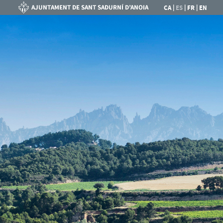
|
|
|
CA
ES
FR
EN