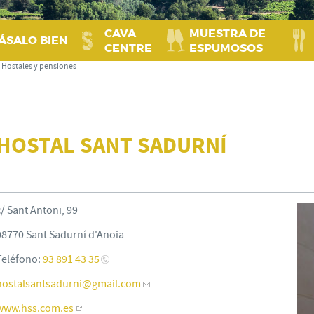
CAVA
MUESTRA DE
ÁSALO BIEN
CENTRE
ESPUMOSOS
:
Hostales y pensiones
HOSTAL SANT SADURNÍ
c/ Sant Antoni, 99
08770 Sant Sadurní d'Anoia
Teléfono:
93 891 43 35
hostalsantsadurni
@gmail.com
www.hss.com.es