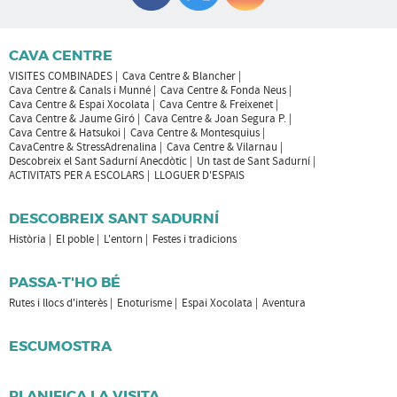
CAVA CENTRE
VISITES COMBINADES
Cava Centre & Blancher
Cava Centre & Canals i Munné
Cava Centre & Fonda Neus
Cava Centre & Espai Xocolata
Cava Centre & Freixenet
Cava Centre & Jaume Giró
Cava Centre & Joan Segura P.
Cava Centre & Hatsukoi
Cava Centre & Montesquius
CavaCentre & StressAdrenalina
Cava Centre & Vilarnau
Descobreix el Sant Sadurní Anecdòtic
Un tast de Sant Sadurní
ACTIVITATS PER A ESCOLARS
LLOGUER D'ESPAIS
DESCOBREIX SANT SADURNÍ
Història
El poble
L'entorn
Festes i tradicions
PASSA-T'HO BÉ
Rutes i llocs d'interès
Enoturisme
Espai Xocolata
Aventura
ESCUMOSTRA
PLANIFICA LA VISITA