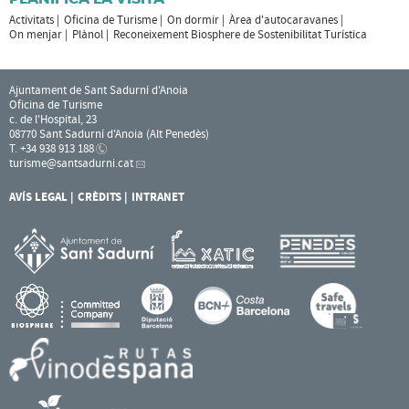
Activitats
Oficina de Turisme
On dormir
Àrea d'autocaravanes
On menjar
Plànol
Reconeixement Biosphere de Sostenibilitat Turística
Ajuntament de Sant Sadurní d'Anoia
Oficina de Turisme
c. de l'Hospital, 23
08770 Sant Sadurní d'Anoia (Alt Penedès)
T. +34 938 913 188
turisme
@santsadurni.cat
AVÍS LEGAL
CRÈDITS
INTRANET