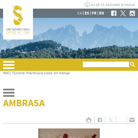
|
|
|
CA
ES
FR
EN
INICI
:
Turisme
:
Planifica la visita
:
On menjar
AMBRASA