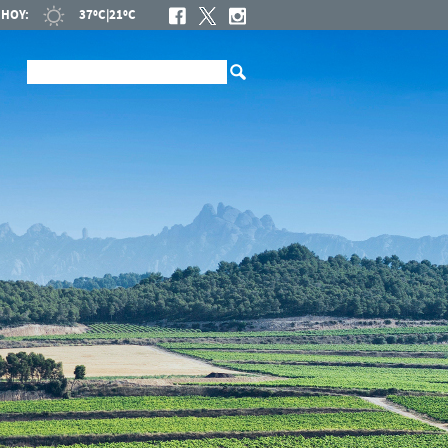
HOY:
37ºC
|
21ºC