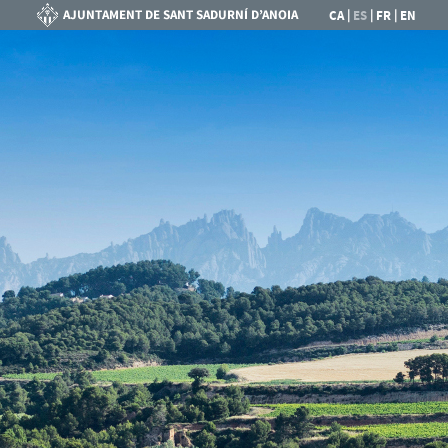
|
|
|
CA
ES
FR
EN