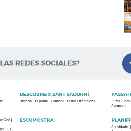
 LAS REDES SOCIALES?
DESCOBREIX SANT SADURNÍ
PASSA-
er
Història
El poble
L'entorn
Festes i tradicions
Rutes i llocs
Aventura
ESCUMOSTRA
PLANIFI
e Giró
Actividades
esquius