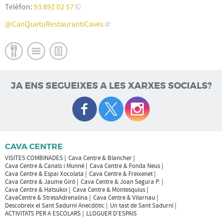
Telèfon:
93 891 02 57
@CanQuetuRestaurantiCaves
JA ENS SEGUEIXES A LES XARXES SOCIALS?
CAVA CENTRE
VISITES COMBINADES
Cava Centre & Blancher
Cava Centre & Canals i Munné
Cava Centre & Fonda Neus
Cava Centre & Espai Xocolata
Cava Centre & Freixenet
Cava Centre & Jaume Giró
Cava Centre & Joan Segura P.
Cava Centre & Hatsukoi
Cava Centre & Montesquius
CavaCentre & StressAdrenalina
Cava Centre & Vilarnau
Descobreix el Sant Sadurní Anecdòtic
Un tast de Sant Sadurní
ACTIVITATS PER A ESCOLARS
LLOGUER D'ESPAIS