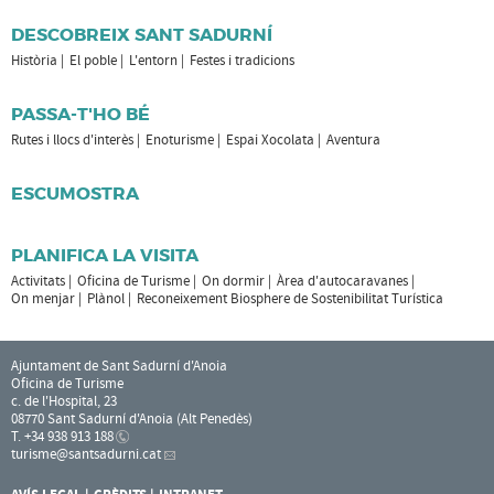
DESCOBREIX SANT SADURNÍ
Història
El poble
L'entorn
Festes i tradicions
PASSA-T'HO BÉ
Rutes i llocs d'interès
Enoturisme
Espai Xocolata
Aventura
ESCUMOSTRA
PLANIFICA LA VISITA
Activitats
Oficina de Turisme
On dormir
Àrea d'autocaravanes
On menjar
Plànol
Reconeixement Biosphere de Sostenibilitat Turística
Ajuntament de Sant Sadurní d'Anoia
Oficina de Turisme
c. de l'Hospital, 23
08770 Sant Sadurní d'Anoia (Alt Penedès)
T. +34 938 913 188
turisme
@santsadurni.cat