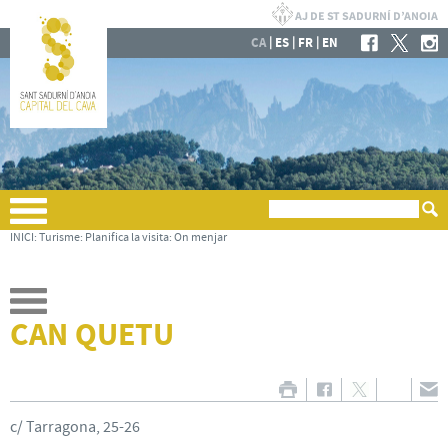
|
|
|
CA
ES
FR
EN
INICI
:
Turisme
:
Planifica la visita
:
On menjar
CAN QUETU
c/ Tarragona, 25-26