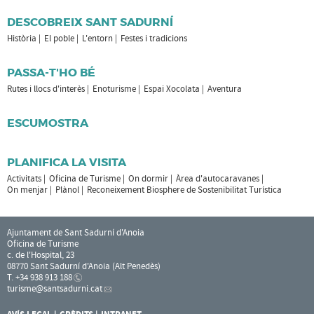
DESCOBREIX SANT SADURNÍ
Història
El poble
L'entorn
Festes i tradicions
PASSA-T'HO BÉ
Rutes i llocs d'interès
Enoturisme
Espai Xocolata
Aventura
ESCUMOSTRA
PLANIFICA LA VISITA
Activitats
Oficina de Turisme
On dormir
Àrea d'autocaravanes
On menjar
Plànol
Reconeixement Biosphere de Sostenibilitat Turística
Ajuntament de Sant Sadurní d'Anoia
Oficina de Turisme
c. de l'Hospital, 23
08770 Sant Sadurní d'Anoia (Alt Penedès)
T. +34 938 913 188
turisme
@santsadurni.cat