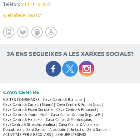
Telèfon:
93 171 19 20
@elcafedelraval
JA ENS SEGUEIXES A LES XARXES SOCIALS?
CAVA CENTRE
VISITES COMBINADES
Cava Centre & Blancher
Cava Centre & Canals i Munné
Cava Centre & Fonda Neus
Cava Centre & Espai Xocolata
Cava Centre & Freixenet
Cava Centre & Jaume Giró
Cava Centre & Joan Segura P.
Cava Centre & Hatsukoi
Cava Centre & Montesquius
CavaCentre & StressAdrenalina
Cava Centre & Vilarnau
Descobreix el Sant Sadurní Anecdòtic
Un tast de Sant Sadurní
ACTIVITATS PER A ESCOLARS
LLOGUER D'ESPAIS