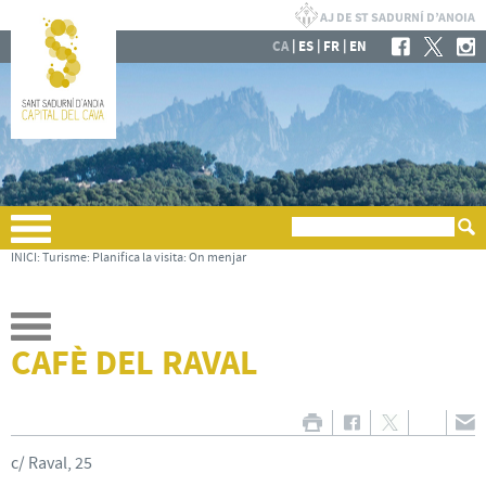
|
|
|
CA
ES
FR
EN
INICI
:
Turisme
:
Planifica la visita
:
On menjar
CAFÈ DEL RAVAL
c/ Raval, 25