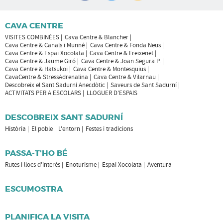
CAVA CENTRE
VISITES COMBINÉES
Cava Centre & Blancher
Cava Centre & Canals i Munné
Cava Centre & Fonda Neus
Cava Centre & Espai Xocolata
Cava Centre & Freixenet
Cava Centre & Jaume Giró
Cava Centre & Joan Segura P.
Cava Centre & Hatsukoi
Cava Centre & Montesquius
CavaCentre & StressAdrenalina
Cava Centre & Vilarnau
Descobreix el Sant Sadurní Anecdòtic
Saveurs de Sant Sadurní
ACTIVITATS PER A ESCOLARS
LLOGUER D'ESPAIS
DESCOBREIX SANT SADURNÍ
Història
El poble
L'entorn
Festes i tradicions
PASSA-T'HO BÉ
Rutes i llocs d'interès
Enoturisme
Espai Xocolata
Aventura
ESCUMOSTRA
PLANIFICA LA VISITA