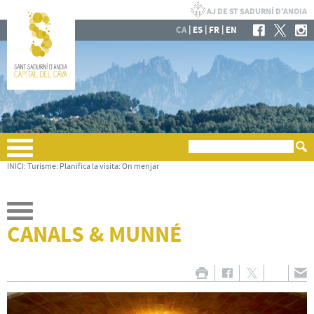
|
|
|
CA
ES
FR
EN
INICI
:
Turisme
:
Planifica la visita
:
On menjar
CANALS & MUNNÉ