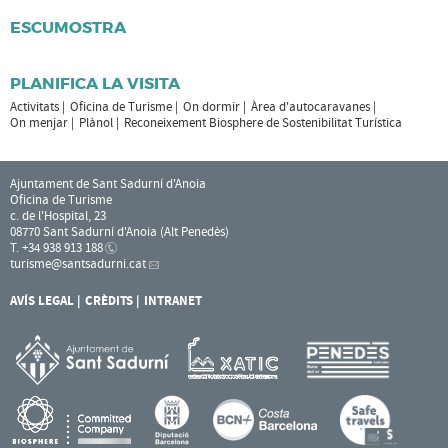
ESCUMOSTRA
PLANIFICA LA VISITA
Activitats
Oficina de Turisme
On dormir
Àrea d'autocaravanes
On menjar
Plànol
Reconeixement Biosphere de Sostenibilitat Turística
Ajuntament de Sant Sadurní d'Anoia
Oficina de Turisme
c. de l'Hospital, 23
08770 Sant Sadurní d'Anoia (Alt Penedès)
T. +34 938 913 188
turisme
@santsadurni.cat
AVÍS LEGAL
CRÈDITS
INTRANET