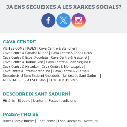
JA ENS SEGUEIXES A LES XARXES SOCIALS?
CAVA CENTRE
VISITES COMBINADES
Cava Centre & Blancher
Cava Centre & Canals i Munné
Cava Centre & Fonda Neus
Cava Centre & Espai Xocolata
Cava Centre & Freixenet
Cava Centre & Jaume Giró
Cava Centre & Joan Segura P.
Cava Centre & Hatsukoi
Cava Centre & Montesquius
CavaCentre & StressAdrenalina
Cava Centre & Vilarnau
Descobreix el Sant Sadurní Anecdòtic
Un tast de Sant Sadurní
ACTIVITATS PER A ESCOLARS
LLOGUER D'ESPAIS
DESCOBREIX SANT SADURNÍ
Història
El poble
L'entorn
Festes i tradicions
PASSA-T'HO BÉ
Rutes i llocs d'interès
Enoturisme
Espai Xocolata
Aventura