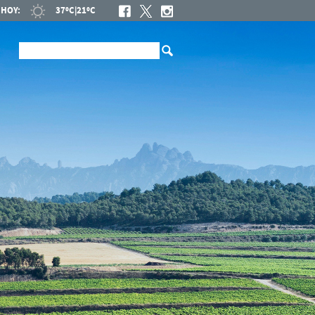
HOY:
37ºC
|
21ºC