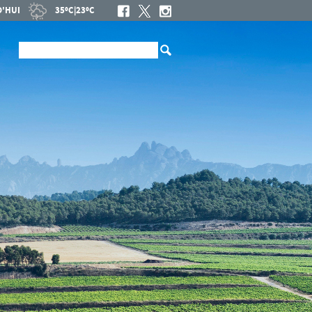
'HUI
35ºC
|
23ºC