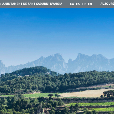
|
|
|
AUJOURD
CA
ES
FR
EN