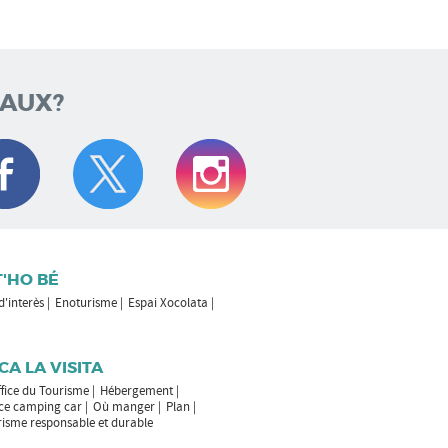
IAUX?
T'HO BÉ
 d'interès
Enoturisme
Espai Xocolata
CA LA VISITA
fice du Tourisme
Hébergement
ice camping car
Où manger
Plan
risme responsable et durable