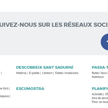
SUIVEZ-NOUS SUR LES RÉSEAUX SOC
DESCOBREIX SANT SADURNÍ
PASSA-
r
Història
El poble
L'entorn
Festes i tradicions
Rutes i llocs
Aventura
ESCUMOSTRA
PLANIFI
e Giró
Activités
Of
esquius
Aire de serv
Pour un tou