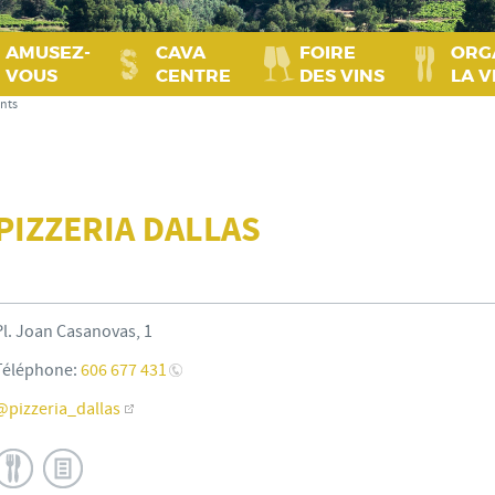
AMUSEZ-
CAVA
FOIRE
ORG
VOUS
CENTRE
DES VINS
LA V
nts
PIZZERIA DALLAS
Pl. Joan Casanovas, 1
Téléphone:
606 677 431
@pizzeria_dallas