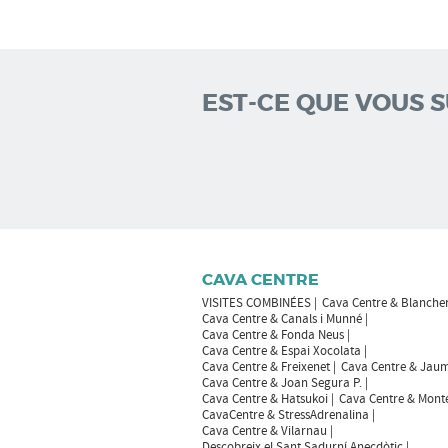
EST-CE QUE VOUS 
CAVA CENTRE
VISITES COMBINÉES
Cava Centre & Blanche
Cava Centre & Canals i Munné
Cava Centre & Fonda Neus
Cava Centre & Espai Xocolata
Cava Centre & Freixenet
Cava Centre & Jaum
Cava Centre & Joan Segura P.
Cava Centre & Hatsukoi
Cava Centre & Mont
CavaCentre & StressAdrenalina
Cava Centre & Vilarnau
Descobreix el Sant Sadurní Anecdòtic