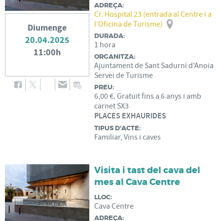
ADREÇA:
Cr. Hospital 23 (entrada al Centre i a
l'Oficina de Turisme)
Diumenge
DURADA:
20.04.2025
1 hora
11:00h
ORGANITZA:
Ajuntament de Sant Sadurní d'Anoia
Servei de Turisme
PREU:
6,00 €. Gratuït fins a 6 anys i amb
carnet SX3
PLACES EXHAURIDES
TIPUS D'ACTE:
Familiar, Vins i caves
Visita i tast del cava del
mes al Cava Centre
LLOC:
Cava Centre
ADREÇA: