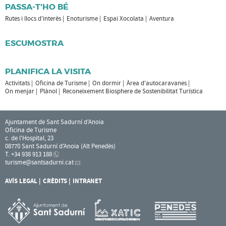
PASSA-T'HO BÉ
Rutes i llocs d'interès
Enoturisme
Espai Xocolata
Aventura
ESCUMOSTRA
PLANIFICA LA VISITA
Activitats
Oficina de Turisme
On dormir
Àrea d'autocaravanes
On menjar
Plànol
Reconeixement Biosphere de Sostenibilitat Turística
Ajuntament de Sant Sadurní d'Anoia
Oficina de Turisme
c. de l'Hospital, 23
08770 Sant Sadurní d'Anoia (Alt Penedès)
T. +34 938 913 188
turisme
@santsadurni.cat
AVÍS LEGAL
CRÈDITS
INTRANET