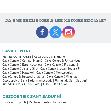
JA ENS SEGUEIXES A LES XARXES SOCIALS?
CAVA CENTRE
VISITES COMBINADES
Cava Centre & Blancher
Cava Centre & Canals i Munné
Cava Centre & Fonda Neus
Cava Centre & Espai Xocolata
Cava Centre & Freixenet
Cava Centre & Jaume Giró
Cava Centre & Joan Segura P.
Cava Centre & Hatsukoi
Cava Centre & Montesquius
CavaCentre & StressAdrenalina
Cava Centre & Vilarnau
Descobreix el Sant Sadurní Anecdòtic
Un tast de Sant Sadurní
ACTIVITATS PER A ESCOLARS
LLOGUER D'ESPAIS
DESCOBREIX SANT SADURNÍ
Història
El poble
L'entorn
Festes i tradicions