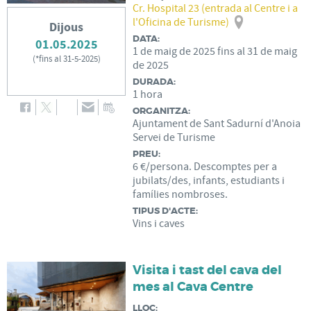
Cr. Hospital 23 (entrada al Centre i a
l'Oficina de Turisme)
Dijous
DATA:
01.05.2025
1
de
maig
de
2025
fins al
31
de
maig
(
*fins al 31-5-2025
)
de
2025
DURADA:
1 hora
ORGANITZA:
Ajuntament de Sant Sadurní d'Anoia
Servei de Turisme
PREU:
6 €/persona. Descomptes per a
jubilats/des, infants, estudiants i
famílies nombroses.
TIPUS D'ACTE:
Vins i caves
Visita i tast del cava del
mes al Cava Centre
LLOC: