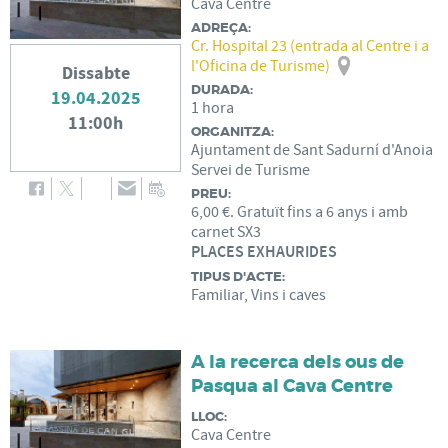
Cava Centre
ADREÇA:
Cr. Hospital 23 (entrada al Centre i a
l'Oficina de Turisme)
Dissabte
DURADA:
19.04.2025
1 hora
11:00h
ORGANITZA:
Ajuntament de Sant Sadurní d'Anoia
Servei de Turisme
PREU:
6,00 €. Gratuït fins a 6 anys i amb
carnet SX3
PLACES EXHAURIDES
TIPUS D'ACTE:
Familiar, Vins i caves
A la recerca dels ous de
Pasqua al Cava Centre
LLOC:
Cava Centre