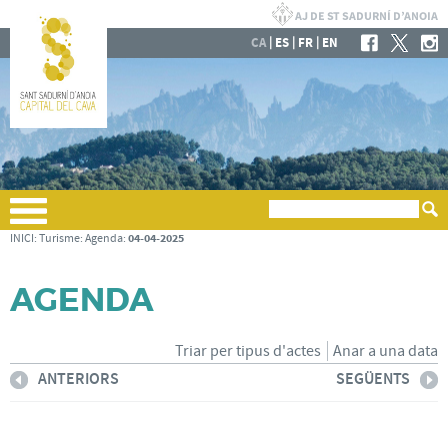
|
|
|
CA
ES
FR
EN
04-04-2025
INICI
:
Turisme
:
Agenda
:
AGENDA
Triar per tipus d'actes
Anar a una data
ANTERIORS
SEGÜENTS