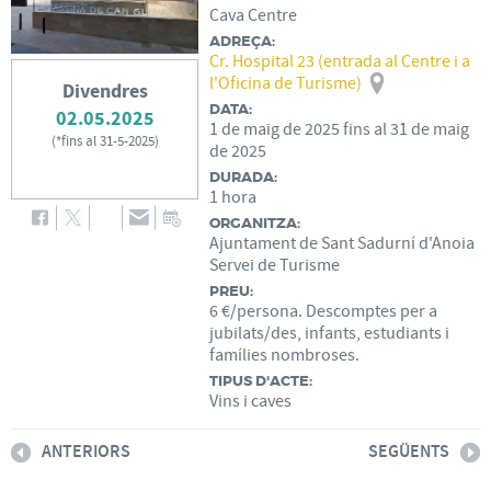
Cava Centre
ADREÇA:
Cr. Hospital 23 (entrada al Centre i a
l'Oficina de Turisme)
Divendres
DATA:
02.05.2025
1
de
maig
de
2025
fins al
31
de
maig
(
*fins al 31-5-2025
)
de
2025
DURADA:
1 hora
ORGANITZA:
Ajuntament de Sant Sadurní d'Anoia
Servei de Turisme
PREU:
6 €/persona. Descomptes per a
jubilats/des, infants, estudiants i
famílies nombroses.
TIPUS D'ACTE:
Vins i caves
ANTERIORS
SEGÜENTS