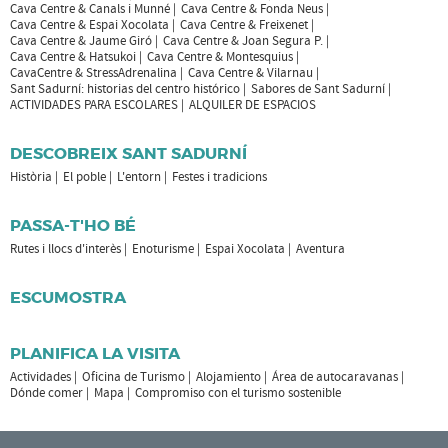
Cava Centre & Canals i Munné
Cava Centre & Fonda Neus
Cava Centre & Espai Xocolata
Cava Centre & Freixenet
Cava Centre & Jaume Giró
Cava Centre & Joan Segura P.
Cava Centre & Hatsukoi
Cava Centre & Montesquius
CavaCentre & StressAdrenalina
Cava Centre & Vilarnau
Sant Sadurní: historias del centro histórico
Sabores de Sant Sadurní
ACTIVIDADES PARA ESCOLARES
ALQUILER DE ESPACIOS
DESCOBREIX SANT SADURNÍ
Història
El poble
L'entorn
Festes i tradicions
PASSA-T'HO BÉ
Rutes i llocs d'interès
Enoturisme
Espai Xocolata
Aventura
ESCUMOSTRA
PLANIFICA LA VISITA
Actividades
Oficina de Turismo
Alojamiento
Área de autocaravanas
Dónde comer
Mapa
Compromiso con el turismo sostenible