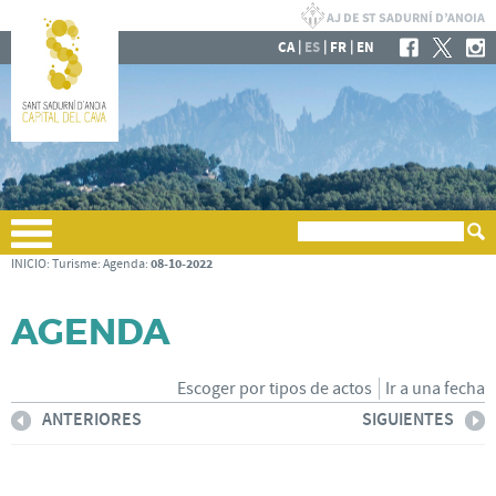
|
|
|
CA
ES
FR
EN
08-10-2022
INICIO
:
Turisme
:
Agenda
:
AGENDA
Escoger por tipos de actos
Ir a una fecha
ANTERIORES
SIGUIENTES