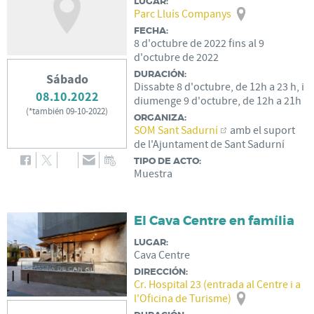
LUGAR:
Parc Lluís Companys
FECHA:
8
d'
octubre
de
2022
fins al
9
d'
octubre
de
2022
DURACIÓN:
Sábado
Dissabte 8 d'octubre, de 12h a 23 h, i
08.10.2022
diumenge 9 d'octubre, de 12h a 21h
(
*también 09-10-2022
)
ORGANIZA:
SOM Sant Sadurní
amb el suport
de l'Ajuntament de Sant Sadurní
TIPO DE ACTO:
Muestra
El Cava Centre en família
LUGAR:
Cava Centre
DIRECCIÓN:
Cr. Hospital 23 (entrada al Centre i a
l'Oficina de Turisme)