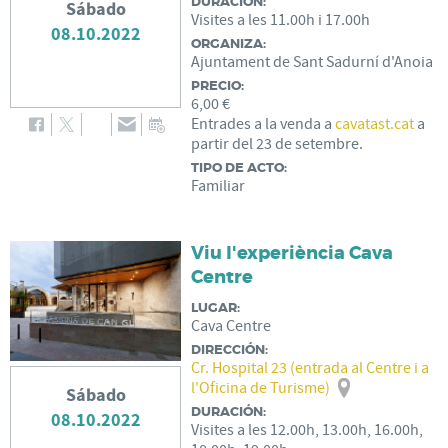
DURACIÓN:
Sábado
Visites a les 11.00h i 17.00h
08.10.2022
ORGANIZA:
Ajuntament de Sant Sadurní d'Anoia
PRECIO:
6,00 €
Entrades a la venda a
cavatast.cat
a
partir del 23 de setembre.
TIPO DE ACTO:
Familiar
Viu l'experiència Cava
Centre
LUGAR:
Cava Centre
DIRECCIÓN:
Cr. Hospital 23 (entrada al Centre i a
l'Oficina de Turisme)
Sábado
DURACIÓN:
08.10.2022
Visites a les 12.00h, 13.00h, 16.00h,