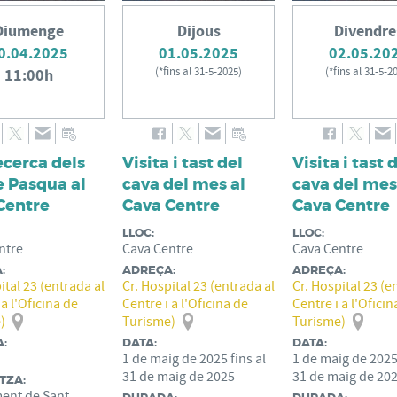
Diumenge
Dijous
Divendre
0.04.2025
01.05.2025
02.05.20
11:00h
(
*fins al 31-5-2025
)
(
*fins al 31-5-2
ecerca dels
Visita i tast del
Visita i tast 
e Pasqua al
cava del mes al
cava del mes
Centre
Cava Centre
Cava Centre
LLOC:
LLOC:
ntre
Cava Centre
Cava Centre
:
ADREÇA:
ADREÇA:
ital 23 (entrada al
Cr. Hospital 23 (entrada al
Cr. Hospital 23 (e
 a l'Oficina de
Centre i a l'Oficina de
Centre i a l'Oficin
)
Turisme)
Turisme)
:
DATA:
DATA:
1
de
maig
de
2025
fins al
1
de
maig
de
202
31
de
maig
de
2025
31
de
maig
de
20
TZA:
ent de Sant