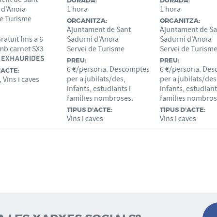
DURADA:
DURADA:
 d'Anoia
1 hora
1 hora
de Turisme
ORGANITZA:
ORGANITZA:
Ajuntament de Sant
Ajuntament de Sa
ratuït fins a 6
Sadurní d'Anoia
Sadurní d'Anoia
amb carnet SX3
Servei de Turisme
Servei de Turism
 EXHAURIDES
PREU:
PREU:
6 €/persona. Descomptes
6 €/persona. De
'ACTE:
per a jubilats/des,
per a jubilats/des
, Vins i caves
infants, estudiants i
infants, estudiant
famílies nombroses.
famílies nombros
TIPUS D'ACTE:
TIPUS D'ACTE:
Vins i caves
Vins i caves