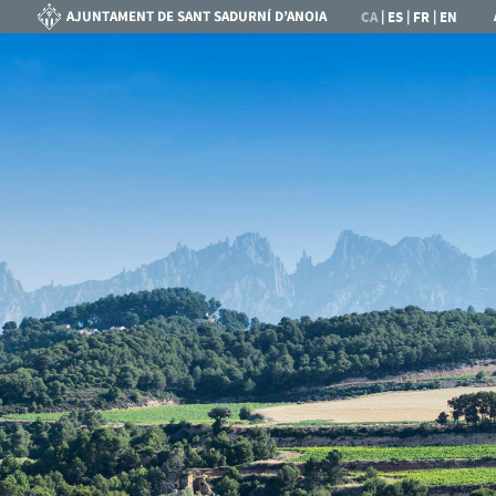
|
|
|
CA
ES
FR
EN