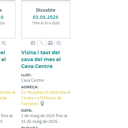
s
Dissabte
25
03.05.2025
025
)
(
*fins al 31-5-2025
)
del
Visita i tast del
 al
cava del mes al
Cava Centre
LLOC:
Cava Centre
ADREÇA:
ntrada al
Cr. Hospital 23 (entrada al
a de
Centre i a l'Oficina de
Turisme)
DATA:
5
fins al
1
de
maig
de
2025
fins al
25
31
de
maig
de
2025