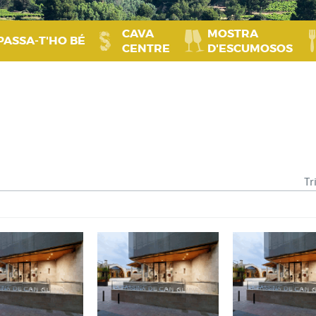
CAVA
MOSTRA
PASSA‑T'HO BÉ
CENTRE
D'ESCUMOSOS
Tr