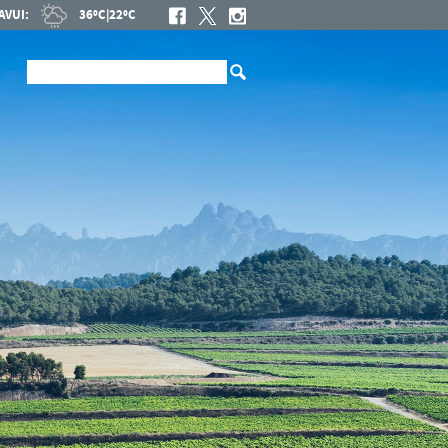
AVUI:
36ºC
|
22ºC