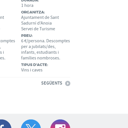
DURADA:
1 hora
ORGANITZA:
nt
Ajuntament de Sant
Sadurní d'Anoia
e
Servei de Turisme
PREU:
scomptes
6 €/persona. Descomptes
,
per a jubilats/des,
s i
infants, estudiants i
es.
famílies nombroses.
TIPUS D'ACTE:
Vins i caves
SEGÜENTS