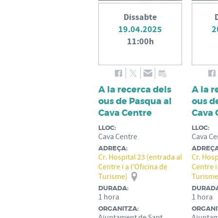
Dissabte
19.04.2025
2
11:00h
A la recerca dels
A la r
ous de Pasqua al
ous d
Cava Centre
Cava 
LLOC:
LLOC:
Cava Centre
Cava Ce
ADREÇA:
ADREÇA
Cr. Hospital 23 (entrada al
Cr. Hosp
Centre i a l'Oficina de
Centre i
Turisme)
Turisme
DURADA:
DURADA
1 hora
1 hora
ORGANITZA:
ORGANI
Ajuntament de Sant
Ajuntam