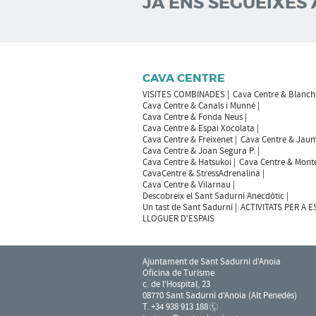
JA ENS SEGUEIXES 
CAVA CENTRE
VISITES COMBINADES
Cava Centre & Blanch
Cava Centre & Canals i Munné
Cava Centre & Fonda Neus
Cava Centre & Espai Xocolata
Cava Centre & Freixenet
Cava Centre & Jaum
Cava Centre & Joan Segura P.
Cava Centre & Hatsukoi
Cava Centre & Mont
CavaCentre & StressAdrenalina
Cava Centre & Vilarnau
Descobreix el Sant Sadurní Anecdòtic
Un tast de Sant Sadurní
ACTIVITATS PER A 
LLOGUER D'ESPAIS
Ajuntament de Sant Sadurní d'Anoia
Oficina de Turisme
c. de l'Hospital, 23
08770 Sant Sadurní d'Anoia (Alt Penedès)
T. +34 938 913 188