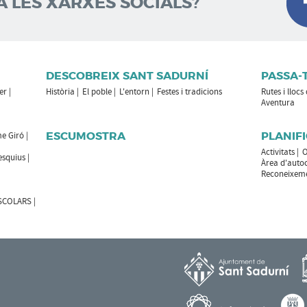
A LES XARXES SOCIALS?
DESCOBREIX SANT SADURNÍ
PASSA-
er
Història
El poble
L'entorn
Festes i tradicions
Rutes i llocs
Aventura
ESCUMOSTRA
PLANIFI
e Giró
Activitats
O
esquius
Àrea d'auto
Reconeixemen
ESCOLARS