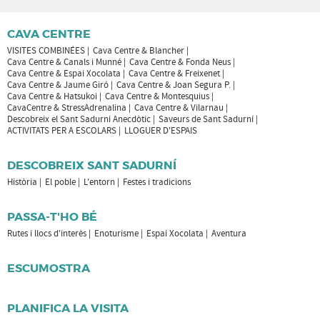
CAVA CENTRE
VISITES COMBINÉES
Cava Centre & Blancher
Cava Centre & Canals i Munné
Cava Centre & Fonda Neus
Cava Centre & Espai Xocolata
Cava Centre & Freixenet
Cava Centre & Jaume Giró
Cava Centre & Joan Segura P.
Cava Centre & Hatsukoi
Cava Centre & Montesquius
CavaCentre & StressAdrenalina
Cava Centre & Vilarnau
Descobreix el Sant Sadurní Anecdòtic
Saveurs de Sant Sadurní
ACTIVITATS PER A ESCOLARS
LLOGUER D'ESPAIS
DESCOBREIX SANT SADURNÍ
Història
El poble
L'entorn
Festes i tradicions
PASSA-T'HO BÉ
Rutes i llocs d'interès
Enoturisme
Espai Xocolata
Aventura
ESCUMOSTRA
PLANIFICA LA VISITA