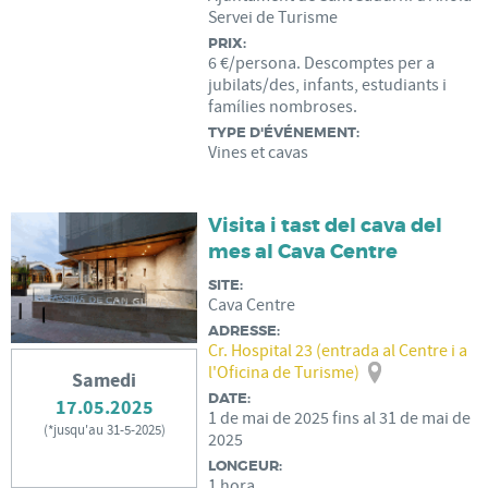
Servei de Turisme
PRIX:
6 €/persona. Descomptes per a
jubilats/des, infants, estudiants i
famílies nombroses.
TYPE D'ÉVÉNEMENT:
Vines et cavas
Visita i tast del cava del
mes al Cava Centre
SITE:
Cava Centre
ADRESSE:
Cr. Hospital 23 (entrada al Centre i a
l'Oficina de Turisme)
Samedi
DATE:
17.05.2025
1
de
mai
de
2025
fins al
31
de
mai
de
(
*jusqu'au 31-5-2025
)
2025
LONGEUR:
1 hora