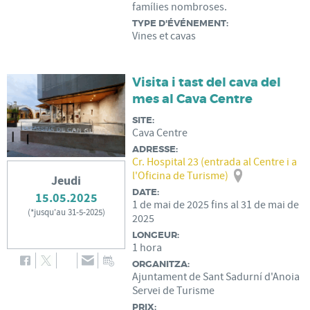
famílies nombroses.
TYPE D'ÉVÉNEMENT:
Vines et cavas
Visita i tast del cava del
mes al Cava Centre
SITE:
Cava Centre
ADRESSE:
Cr. Hospital 23 (entrada al Centre i a
l'Oficina de Turisme)
Jeudi
DATE:
15.05.2025
1
de
mai
de
2025
fins al
31
de
mai
de
(
*jusqu'au 31-5-2025
)
2025
LONGEUR:
1 hora
ORGANITZA:
Ajuntament de Sant Sadurní d'Anoia
Servei de Turisme
PRIX: