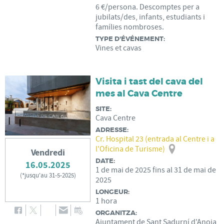
6 €/persona. Descomptes per a
jubilats/des, infants, estudiants i
famílies nombroses.
TYPE D'ÉVÉNEMENT:
Vines et cavas
Visita i tast del cava del
mes al Cava Centre
SITE:
Cava Centre
ADRESSE:
Cr. Hospital 23 (entrada al Centre i a
l'Oficina de Turisme)
Vendredi
DATE:
16.05.2025
1
de
mai
de
2025
fins al
31
de
mai
de
(
*jusqu'au 31-5-2025
)
2025
LONGEUR:
1 hora
ORGANITZA:
Ajuntament de Sant Sadurní d'Anoia