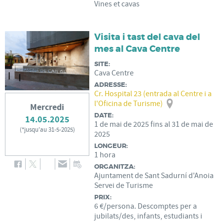
Vines et cavas
Visita i tast del cava del
mes al Cava Centre
SITE:
Cava Centre
ADRESSE:
Cr. Hospital 23 (entrada al Centre i a
l'Oficina de Turisme)
Mercredi
DATE:
14.05.2025
1
de
mai
de
2025
fins al
31
de
mai
de
(
*jusqu'au 31-5-2025
)
2025
LONGEUR:
1 hora
ORGANITZA:
Ajuntament de Sant Sadurní d'Anoia
Servei de Turisme
PRIX:
6 €/persona. Descomptes per a
jubilats/des, infants, estudiants i