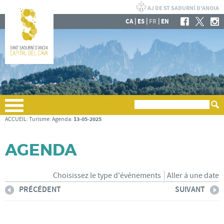
|
|
|
CA
ES
FR
EN
13-05-2025
ACCUEIL
:
Turisme
:
Agenda
:
AGENDA
Choisissez le type d'événements
Aller à une date
PRÉCÉDENT
SUIVANT