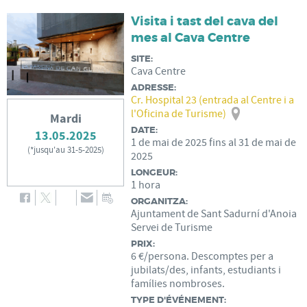
Visita i tast del cava del
mes al Cava Centre
SITE:
Cava Centre
ADRESSE:
Cr. Hospital 23 (entrada al Centre i a
l'Oficina de Turisme)
Mardi
DATE:
13.05.2025
1
de
mai
de
2025
fins al
31
de
mai
de
(
*jusqu'au 31-5-2025
)
2025
LONGEUR:
1 hora
ORGANITZA:
Ajuntament de Sant Sadurní d'Anoia
Servei de Turisme
PRIX:
6 €/persona. Descomptes per a
jubilats/des, infants, estudiants i
famílies nombroses.
TYPE D'ÉVÉNEMENT: