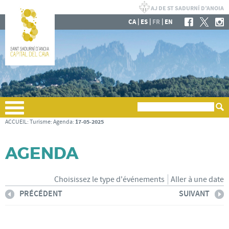
|
|
|
CA
ES
FR
EN
17-05-2025
ACCUEIL
:
Turisme
:
Agenda
:
AGENDA
Choisissez le type d'événements
Aller à une date
PRÉCÉDENT
SUIVANT