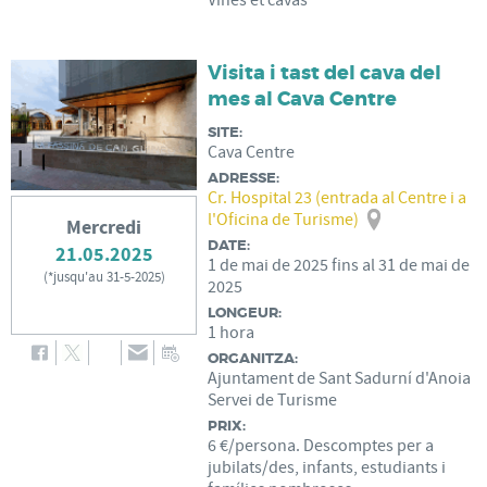
Vines et cavas
Visita i tast del cava del
mes al Cava Centre
SITE:
Cava Centre
ADRESSE:
Cr. Hospital 23 (entrada al Centre i a
l'Oficina de Turisme)
Mercredi
DATE:
21.05.2025
1
de
mai
de
2025
fins al
31
de
mai
de
(
*jusqu'au 31-5-2025
)
2025
LONGEUR:
1 hora
ORGANITZA:
Ajuntament de Sant Sadurní d'Anoia
Servei de Turisme
PRIX:
6 €/persona. Descomptes per a
jubilats/des, infants, estudiants i