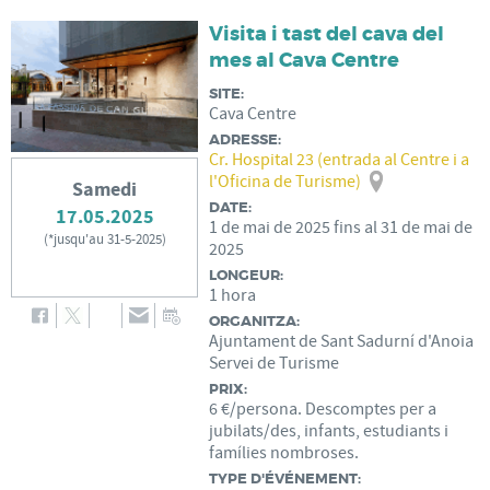
Visita i tast del cava del
mes al Cava Centre
SITE:
Cava Centre
ADRESSE:
Cr. Hospital 23 (entrada al Centre i a
l'Oficina de Turisme)
Samedi
DATE:
17.05.2025
1
de
mai
de
2025
fins al
31
de
mai
de
(
*jusqu'au 31-5-2025
)
2025
LONGEUR:
1 hora
ORGANITZA:
Ajuntament de Sant Sadurní d'Anoia
Servei de Turisme
PRIX:
6 €/persona. Descomptes per a
jubilats/des, infants, estudiants i
famílies nombroses.
TYPE D'ÉVÉNEMENT: