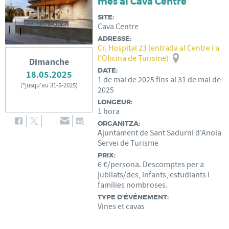
mes al Cava Centre
SITE:
Cava Centre
ADRESSE:
Cr. Hospital 23 (entrada al Centre i a
l'Oficina de Turisme)
Dimanche
DATE:
18.05.2025
1
de
mai
de
2025
fins al
31
de
mai
de
(
*jusqu'au 31-5-2025
)
2025
LONGEUR:
1 hora
ORGANITZA:
Ajuntament de Sant Sadurní d'Anoia
Servei de Turisme
PRIX:
6 €/persona. Descomptes per a
jubilats/des, infants, estudiants i
famílies nombroses.
TYPE D'ÉVÉNEMENT:
Vines et cavas