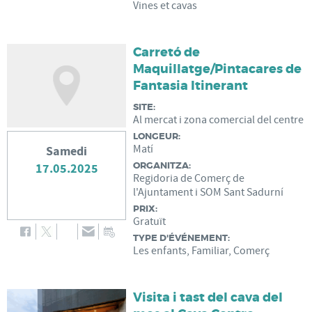
Vines et cavas
Carretó de
Maquillatge/Pintacares de
Fantasia Itinerant
SITE:
Al mercat i zona comercial del centre
LONGEUR:
Matí
Samedi
ORGANITZA:
17.05.2025
Regidoria de Comerç de
l'Ajuntament i SOM Sant Sadurní
PRIX:
Gratuït
TYPE D'ÉVÉNEMENT:
Les enfants, Familiar, Comerç
Visita i tast del cava del