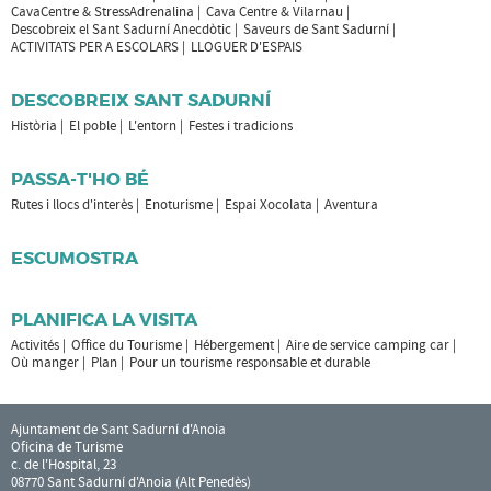
CavaCentre & StressAdrenalina
Cava Centre & Vilarnau
Descobreix el Sant Sadurní Anecdòtic
Saveurs de Sant Sadurní
ACTIVITATS PER A ESCOLARS
LLOGUER D'ESPAIS
DESCOBREIX SANT SADURNÍ
Història
El poble
L'entorn
Festes i tradicions
PASSA-T'HO BÉ
Rutes i llocs d'interès
Enoturisme
Espai Xocolata
Aventura
ESCUMOSTRA
PLANIFICA LA VISITA
Activités
Office du Tourisme
Hébergement
Aire de service camping car
Où manger
Plan
Pour un tourisme responsable et durable
Ajuntament de Sant Sadurní d'Anoia
Oficina de Turisme
c. de l'Hospital, 23
08770 Sant Sadurní d'Anoia (Alt Penedès)