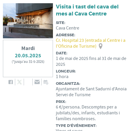
Visita i tast del cava del
mes al Cava Centre
SITE:
Cava Centre
ADRESSE:
Cr. Hospital 23 (entrada al Centre i a
l'Oficina de Turisme)
Mardi
DATE:
20.05.2025
1
de
mai
de
2025
fins al
31
de
mai
de
(
*jusqu'au 31-5-2025
)
2025
LONGEUR:
1 hora
ORGANITZA:
Ajuntament de Sant Sadurní d'Anoia
Servei de Turisme
PRIX:
6 €/persona. Descomptes per a
jubilats/des, infants, estudiants i
famílies nombroses.
TYPE D'ÉVÉNEMENT: