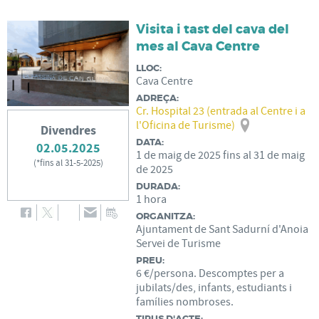
Visita i tast del cava del
mes al Cava Centre
LLOC:
Cava Centre
ADREÇA:
Cr. Hospital 23 (entrada al Centre i a
l'Oficina de Turisme)
Divendres
DATA:
02.05.2025
1
de
maig
de
2025
fins al
31
de
maig
(
*fins al 31-5-2025
)
de
2025
DURADA:
1 hora
ORGANITZA:
Ajuntament de Sant Sadurní d'Anoia
Servei de Turisme
PREU:
6 €/persona. Descomptes per a
jubilats/des, infants, estudiants i
famílies nombroses.
TIPUS D'ACTE: